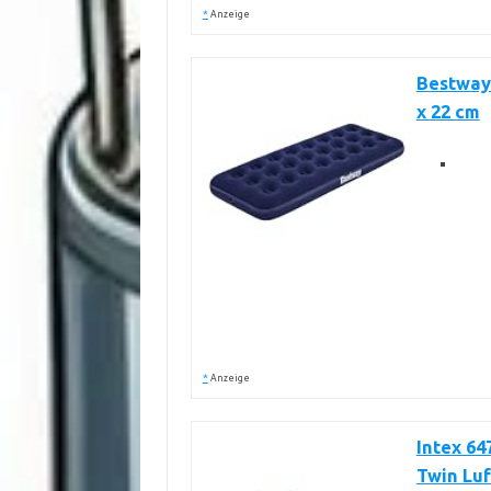
*
Anzeige
Bestway 
x 22 cm
*
Anzeige
Intex 64
Twin Luft