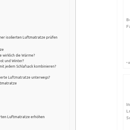
B
F
ner isolierten Luftmatratze prüfen
tze
ze wirklich die Wärme?
bst und Winter?
*
A
 mit jedem Schlafsack kombinieren?
olierte Luftmatratze unterwegs?
ftmatratze
I
L
erten Luftmatratze erhöhen
S