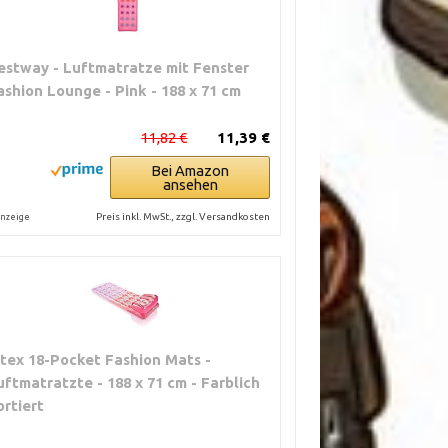
estway - Luftmatratze mit Fenster
ashion Lounge - Pink - 188 x 71 cm
11,82 €
11,39 €
Bei Amazon
ansehen
Preis inkl. MwSt., zzgl. Versandkosten
nzeige
ntex 18-Pocket Fashion Mats -
uftmatratzte - 188 x 71 cm - Farblich
ortiert