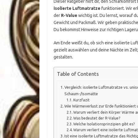
Dieser Ratgeber hilft dir, den Schlafkomfort
isolierte Luftmatratze
funktioniert. Wir e
der
R-Value
wichtig ist. Du lernst, worauf 
Gewicht und Packmaß. Wir geben praktische 
Du bekommst Hinweise zur richtigen Lageru
Am Ende weißt du, ob sich eine isolierte Lu
gezielt auswählen und deine Nächte im Zel
gestalten.
Table of Contents
Vergleich: isolierte Luftmatratze vs. uni
Schaum-/Isomatte
Kurzfazit
Wie Wärmeverlust zur Erde funktioniert
Warum verliert dein Körper Wärme 
Was bedeutet der R-Value?
Welche Isolationsprinzipien gibt es?
Warum verliert eine isolierte Luftm
Ist eine isolierte Luftmatratze das Richti