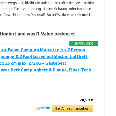
nterwegs bist, bleibt die unisolierte Luftmatratze attraktiv.
günstige Zusatzisolierung ist eine Schaum- oder Isomatte
das Gewicht und das Packmaß. So triffst du eine informierte
tioniert und was R-Value bedeutet
EMPFEHLUNG
ura-Beam Camping Matratze für 2 Person
ftpumpe & 2 Kopfkissen aufblasbar Luftbett
2 x 25 cm max. 272KG – Gästebett
bares Bett Campingbett & Pumpe, Fiber-Tech
20,99 €
Bei Amazon ansehen