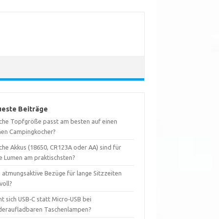
este Beiträge
che Topfgröße passt am besten auf einen
inen Campingkocher?
che Akkus (18650, CR123A oder AA) sind für
e Lumen am praktischsten?
d atmungsaktive Bezüge für lange Sitzzeiten
voll?
t sich USB‑C statt Micro‑USB bei
deraufladbaren Taschenlampen?