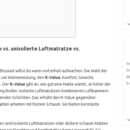
*
A
e vs. unisolierte Luftmatratze vs.
I
D
thusiast willst du warm und erholt aufwachen. Die Wahl der
M
 es um Wärmeleistung, den
R-Value
, Komfort, Gewicht,
P
s. Der
R-Value
gibt an, wie gut eine Matte wärmt. Je höher der
ung Boden. Isolierte Luftmatratzen kombinieren Luftkammern
renden Schichten. Das erhöht den R-Value gegenüber
tten arbeiten mit festem Schaum. Sie bieten konstante
*
A
uren sind isolierte Luftmatratzen oder dickere Schaum-Matten