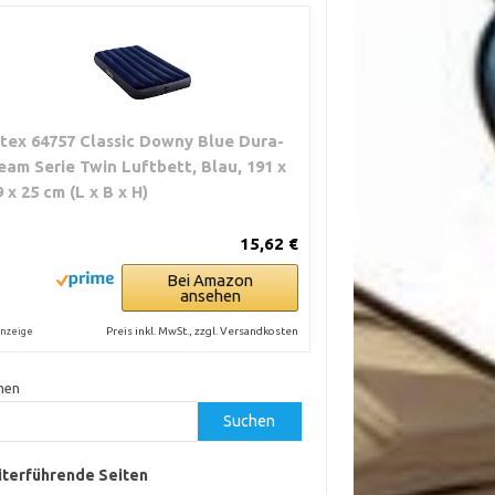
ntex 64757 Classic Downy Blue Dura-
eam Serie Twin Luftbett, Blau, 191 x
9 x 25 cm (L x B x H)
15,62 €
Bei Amazon
ansehen
Preis inkl. MwSt., zzgl. Versandkosten
nzeige
hen
Suchen
terführende Seiten