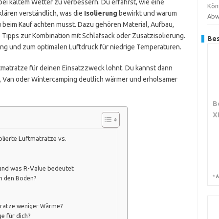
 bei kaltem Wetter zu verbessern. Du erfährst, wie eine
Kön
rklären verständlich, was die
Isolierung
bewirkt und warum
Abw
du beim Kauf achten musst. Dazu gehören Material, Aufbau,
Tipps zur Kombination mit Schlafsack oder Zusatzisolierung.
Bes
ng und zum optimalen Luftdruck für niedrige Temperaturen.
ftmatratze für deinen Einsatzzweck lohnt. Du kannst dann
t, Van oder Wintercamping deutlich wärmer und erholsamer
B
X
solierte Luftmatratze vs.
 und was R-Value bedeutet
*
A
an den Boden?
atratze weniger Wärme?
ge für dich?