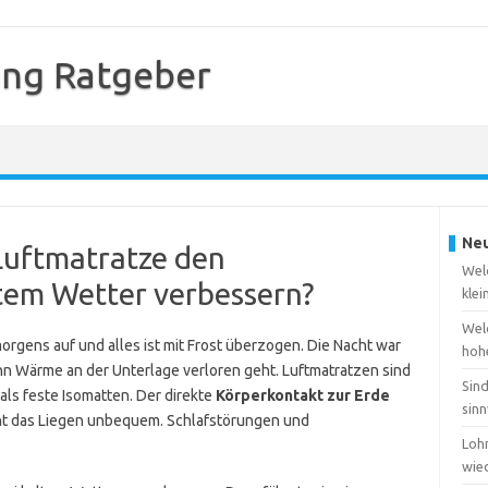
ing Ratgeber
Neu
 Luftmatratze den
Wel
ltem Wetter verbessern?
kle
Wel
 morgens auf und alles ist mit Frost überzogen. Die Nacht war
hoh
enn Wärme an der Unterlage verloren geht. Luftmatratzen sind
Sin
als feste Isomatten. Der direkte
Körperkontakt zur Erde
sinn
ht das Liegen unbequem. Schlafstörungen und
Lohn
wie