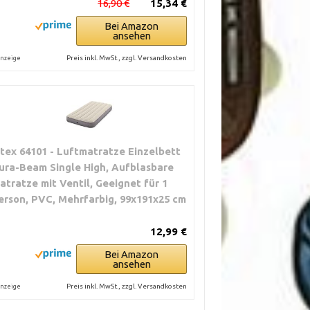
16,90 €
15,34 €
Bei Amazon
ansehen
Preis inkl. MwSt., zzgl. Versandkosten
nzeige
ntex 64101 - Luftmatratze Einzelbett
ura-Beam Single High, Aufblasbare
atratze mit Ventil, Geeignet für 1
erson, PVC, Mehrfarbig, 99x191x25 cm
12,99 €
Bei Amazon
ansehen
Preis inkl. MwSt., zzgl. Versandkosten
nzeige