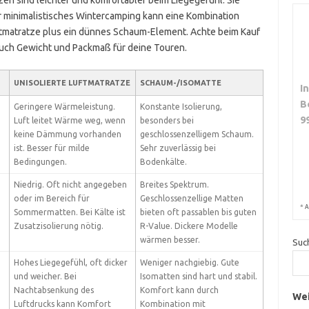
zen sind leichter und komfortabler beim Liegegefühl. Sie
ür minimalistisches Wintercamping kann eine Kombination
Luftmatratze plus ein dünnes Schaum-Element. Achte beim Kauf
auch Gewicht und Packmaß für deine Touren.
UNISOLIERTE LUFTMATRATZE
SCHAUM-/ISOMATTE
I
B
Geringere Wärmeleistung.
Konstante Isolierung,
9
Luft leitet Wärme weg, wenn
besonders bei
keine Dämmung vorhanden
geschlossenzelligem Schaum.
ist. Besser für milde
Sehr zuverlässig bei
Bedingungen.
Bodenkälte.
Niedrig. Oft nicht angegeben
Breites Spektrum.
oder im Bereich für
Geschlossenzellige Matten
*
A
Sommermatten. Bei Kälte ist
bieten oft passablen bis guten
Zusatzisolierung nötig.
R-Value. Dickere Modelle
wärmen besser.
Suc
Hohes Liegegefühl, oft dicker
Weniger nachgiebig. Gute
und weicher. Bei
Isomatten sind hart und stabil.
Nachtabsenkung des
Komfort kann durch
Wei
Luftdrucks kann Komfort
Kombination mit