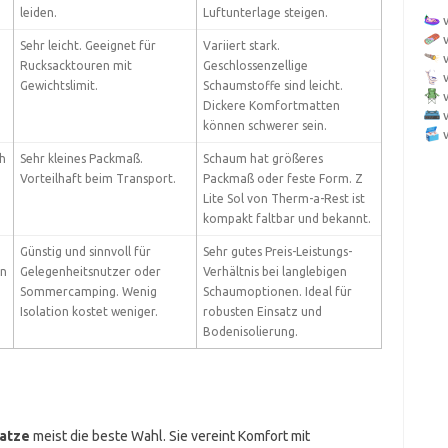
leiden.
Luftunterlage steigen.
Sehr leicht. Geeignet für
Variiert stark.
Rucksacktouren mit
Geschlossenzellige
Gewichtslimit.
Schaumstoffe sind leicht.
Dickere Komfortmatten
können schwerer sein.
h
Sehr kleines Packmaß.
Schaum hat größeres
Vorteilhaft beim Transport.
Packmaß oder feste Form. Z
Lite Sol von Therm-a-Rest ist
kompakt faltbar und bekannt.
Günstig und sinnvoll für
Sehr gutes Preis-Leistungs-
en
Gelegenheitsnutzer oder
Verhältnis bei langlebigen
Sommercamping. Wenig
Schaumoptionen. Ideal für
Isolation kostet weniger.
robusten Einsatz und
Bodenisolierung.
ratze
meist die beste Wahl. Sie vereint Komfort mit