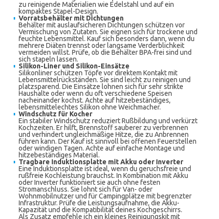
zu reinigende Materialien wie Edelstahl und auf ein
kompaktes Stapel-Design.
Vorratsbehälter mit Dichtungen
Behälter mit auslaufsicheren Dichtungen schützen vor
Vermischung von Zutaten. Sie eignen sich für trockene und
feuchte Lebensmittel. Kauf sich besonders dann, wenn du
mehrere Diäten trennst oder langsame Verderblichkeit
vermeiden willst. Prüfe, ob die Behälter BPA-frei sind und
sich stapeln lassen.
Silikon-Liner und Silikon-Einsätze
Silikonliner schützen Töpfe vor direktem Kontakt mit
Lebensmittelrückständen. Sie sind leicht zu reinigen und
platzsparend. Die Einsätze lohnen sich für sehr strikte
Haushalte oder wenn du oft verschiedene Speisen
nacheinander kochst. Achte auf hitzebeständiges,
lebensmittelechtes Silikon ohne Weichmacher.
Windschutz für Kocher
Ein stabiler Windschutz reduziert Rußbildung und verkürzt
Kochzeiten. Er hilft, Brennstoff sauberer zu verbrennen
und verhindert ungleichmäßige Hitze, die zu Anbrennen
führen kann. Der Kauf ist sinnvoll bei offenen Feuerstellen
oder windigen Tagen. Achte auf einfache Montage und
hitzebeständiges Material.
Tragbare Induktionsplatte mit Akku oder Inverter
Eine Induktionsplatte ist ideal, wenn du geruchsfreie und
rußfreie Kochleistung brauchst. In Kombination mit Akku
oder Inverter funktioniert sie auch ohne festen
Stromanschluss. Sie lohnt sich für Van- oder
Wohnmobilnutzer und für Campingplätze mit begrenzter
Infrastruktur. Prüfe die Leistungsaufnahme, die Akku-
Kapazität und die Kompatibilität deines Kochgeschirrs.
Als Zusatz empfehle ich ein kleines Reinigungskit mit