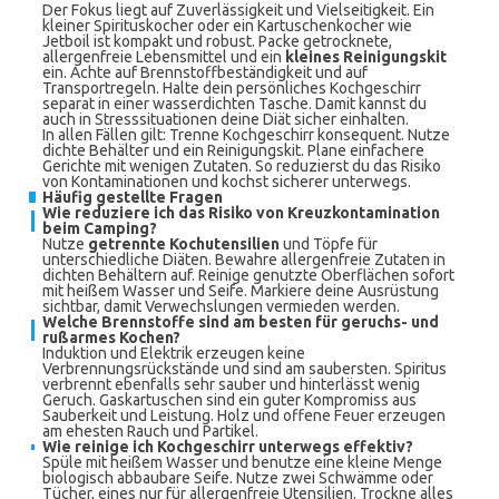
Der Fokus liegt auf Zuverlässigkeit und Vielseitigkeit. Ein
kleiner Spirituskocher oder ein Kartuschenkocher wie
Jetboil ist kompakt und robust. Packe getrocknete,
allergenfreie Lebensmittel und ein
kleines Reinigungskit
ein. Achte auf Brennstoffbeständigkeit und auf
Transportregeln. Halte dein persönliches Kochgeschirr
separat in einer wasserdichten Tasche. Damit kannst du
auch in Stresssituationen deine Diät sicher einhalten.
In allen Fällen gilt: Trenne Kochgeschirr konsequent. Nutze
dichte Behälter und ein Reinigungskit. Plane einfachere
Gerichte mit wenigen Zutaten. So reduzierst du das Risiko
von Kontaminationen und kochst sicherer unterwegs.
Häufig gestellte Fragen
Wie reduziere ich das Risiko von Kreuzkontamination
beim Camping?
Nutze
getrennte Kochutensilien
und Töpfe für
unterschiedliche Diäten. Bewahre allergenfreie Zutaten in
dichten Behältern auf. Reinige genutzte Oberflächen sofort
mit heißem Wasser und Seife. Markiere deine Ausrüstung
sichtbar, damit Verwechslungen vermieden werden.
Welche Brennstoffe sind am besten für geruchs- und
rußarmes Kochen?
Induktion und Elektrik erzeugen keine
Verbrennungsrückstände und sind am saubersten. Spiritus
verbrennt ebenfalls sehr sauber und hinterlässt wenig
Geruch. Gaskartuschen sind ein guter Kompromiss aus
Sauberkeit und Leistung. Holz und offene Feuer erzeugen
am ehesten Rauch und Partikel.
Wie reinige ich Kochgeschirr unterwegs effektiv?
Spüle mit heißem Wasser und benutze eine kleine Menge
biologisch abbaubare Seife. Nutze zwei Schwämme oder
Tücher, eines nur für allergenfreie Utensilien. Trockne alles