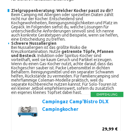
Zielgruppenberatung: Welcher Kocher passt zu dir?
Beim Camping mit Allergien oder speziellen Diäten zählt
nicht nur der Kocher. Entscheidend sind
Kochgewohnheiten, Reinigungsmöglichkeiten und Platz im
Gepäck. Im Folgenden siehst du, welche Lösungen für
unterschiedliche Anforderungen sinnvoll sind. Ich nenne
auch konkrete Gerätetypen und Beispiele, wenn sie helfen,
eine Entscheidung zu treffen.
Schwere Nussallergien
Bei Nussallergien ist das größte Risiko die
Kreuzkontamination. Nutze
getrennte Töpfe, Pfannen
und Besteck
. Induktion oder Spiritus-Kocher sind
vorteilhaft, weil sie kaum Geruch und Partikel erzeugen.
Wenn du einen Gas-Kocher nutzt, achte darauf, dass das
Kochgeschirr sauber ist. Packe Lebensmittel in dichten
Behältern. Reinigungsmittel und ein separater Schwamm
helfen, Rückstände zu vermeiden. Für Familiencamping sind
mehrflammige Coleman-Modelle praktisch, weil du
separate Kochbereiche nutzen kannst. Für Solo-Touren ist
ein kleiner Jetboil empfehlenswert, sofern du zusätzlich
ein eigenes kleines Topfset dabei hast.
EMPFEHLUNG
Campingaz Camp’Bistro DLX
Campingkocher
29,99 €