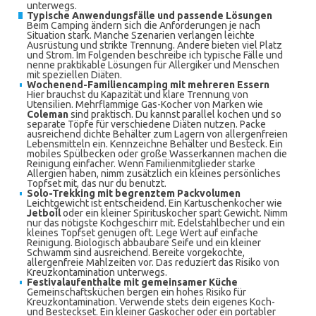
unterwegs.
Typische Anwendungsfälle und passende Lösungen
Beim Camping ändern sich die Anforderungen je nach
Situation stark. Manche Szenarien verlangen leichte
Ausrüstung und strikte Trennung. Andere bieten viel Platz
und Strom. Im Folgenden beschreibe ich typische Fälle und
nenne praktikable Lösungen für Allergiker und Menschen
mit speziellen Diäten.
Wochenend-Familiencamping mit mehreren Essern
Hier brauchst du Kapazität und klare Trennung von
Utensilien. Mehrflammige Gas-Kocher von Marken wie
Coleman
sind praktisch. Du kannst parallel kochen und so
separate Töpfe für verschiedene Diäten nutzen. Packe
ausreichend dichte Behälter zum Lagern von allergenfreien
Lebensmitteln ein. Kennzeichne Behälter und Besteck. Ein
mobiles Spülbecken oder große Wasserkannen machen die
Reinigung einfacher. Wenn Familienmitglieder starke
Allergien haben, nimm zusätzlich ein kleines persönliches
Topfset mit, das nur du benutzt.
Solo-Trekking mit begrenztem Packvolumen
Leichtgewicht ist entscheidend. Ein Kartuschenkocher wie
Jetboil
oder ein kleiner Spirituskocher spart Gewicht. Nimm
nur das nötigste Kochgeschirr mit. Edelstahlbecher und ein
kleines Topfset genügen oft. Lege Wert auf einfache
Reinigung. Biologisch abbaubare Seife und ein kleiner
Schwamm sind ausreichend. Bereite vorgekochte,
allergenfreie Mahlzeiten vor. Das reduziert das Risiko von
Kreuzkontamination unterwegs.
Festivalaufenthalte mit gemeinsamer Küche
Gemeinschaftsküchen bergen ein hohes Risiko für
Kreuzkontamination. Verwende stets dein eigenes Koch-
und Besteckset. Ein kleiner Gaskocher oder ein portabler