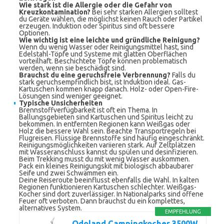
Wie stark ist die Allergie oder die Gefahr von
Kreuzkontamination?
Bei sehr starken Allergien solltest
du Geräte wählen, die möglichst keinen Rauch oder Partikel
erzeugen. Induktion oder Spiritus sind oft bessere
Optionen.
Wie wichtig ist eine leichte und gründliche Reinigung?
Wenn du wenig Wasser oder Reinigungsmittel hast, sind
Edelstahl-Töpfe und Systeme mit glatten Oberflächen
vorteilhaft. Beschichtete Töpfe können problematisch
werden, wenn sie beschädigt sind.
Brauchst du eine geruchsfreie Verbrennung?
Falls du
stark geruchsempfindlich bist, ist Induktion ideal. Gas-
Kartuschen kommen knapp danach. Holz- oder Open-Fire-
Lösungen sind weniger geeignet.
Typische Unsicherheiten
Brennstoffverfügbarkeit ist oft ein Thema. In
Ballungsgebieten sind Kartuschen und Spiritus leicht zu
bekommen. In entfernten Regionen kann Weißgas oder
Holz die bessere Wahl sein. Beachte Transportregeln bei
Flugreisen. Flüssige Brennstoffe sind häufig eingeschränkt.
Reinigungsmöglichkeiten variieren stark. Auf Zeltplätzen
mit Wasseranschluss kannst du spülen und desinfizieren.
Beim Trekking musst du mit wenig Wasser auskommen.
Pack ein kleines Reinigungskit mit biologisch abbaubarer
Seife und zwei Schwämmen ein.
Deine Reiseroute beeinflusst ebenfalls die Wahl. In kalten
Regionen funktionieren Kartuschen schlechter. Weißgas-
Kocher sind dort zuverlässiger. In Nationalparks sind offene
Feuer oft verboten. Dann brauchst du ein komplettes,
alternatives System.
EMPFEHLUNG
Odoland Campingkocher 3500W