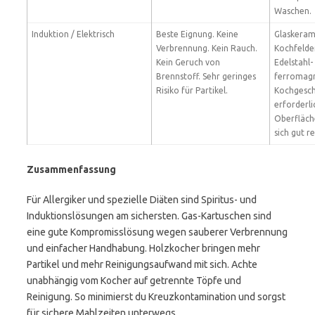
Waschen.
Induktion / Elektrisch
Beste Eignung. Keine
Glaskeram
Verbrennung. Kein Rauch.
Kochfelde
Kein Geruch von
Edelstahl-
Brennstoff. Sehr geringes
ferromagn
Risiko für Partikel.
Kochgesch
erforderli
Oberfläche
sich gut r
Zusammenfassung
Für Allergiker und spezielle Diäten sind Spiritus- und
Induktionslösungen am sichersten. Gas-Kartuschen sind
eine gute Kompromisslösung wegen sauberer Verbrennung
und einfacher Handhabung. Holzkocher bringen mehr
Partikel und mehr Reinigungsaufwand mit sich. Achte
unabhängig vom Kocher auf getrennte Töpfe und
Reinigung. So minimierst du Kreuzkontamination und sorgst
für sichere Mahlzeiten unterwegs.