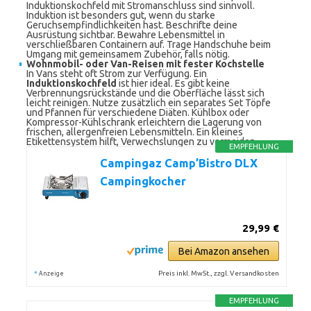
Induktionskochfeld mit Stromanschluss sind sinnvoll.
Induktion ist besonders gut, wenn du starke
Geruchsempfindlichkeiten hast. Beschrifte deine
Ausrüstung sichtbar. Bewahre Lebensmittel in
verschließbaren Containern auf. Trage Handschuhe beim
Umgang mit gemeinsamem Zubehör, falls nötig.
Wohnmobil- oder Van-Reisen mit fester Kochstelle
In Vans steht oft Strom zur Verfügung. Ein
Induktionskochfeld
ist hier ideal. Es gibt keine
Verbrennungsrückstände und die Oberfläche lässt sich
leicht reinigen. Nutze zusätzlich ein separates Set Töpfe
und Pfannen für verschiedene Diäten. Kühlbox oder
Kompressor-Kühlschrank erleichtern die Lagerung von
frischen, allergenfreien Lebensmitteln. Ein kleines
Etikettensystem hilft, Verwechslungen zu vermeiden.
EMPFEHLUNG
Campingaz Camp’Bistro DLX
Campingkocher
29,99 €
Bei Amazon ansehen
*
Preis inkl. MwSt., zzgl. Versandkosten
Anzeige
EMPFEHLUNG