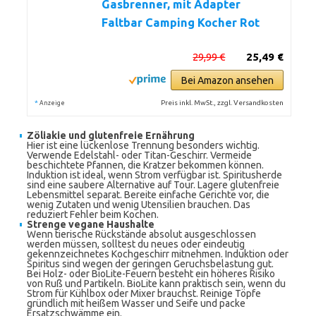
Gasbrenner, mit Adapter
Faltbar Camping Kocher Rot
29,99 €
25,49 €
Bei Amazon ansehen
*
Preis inkl. MwSt., zzgl. Versandkosten
Anzeige
Zöliakie und glutenfreie Ernährung
Hier ist eine lückenlose Trennung besonders wichtig.
Verwende Edelstahl- oder Titan-Geschirr. Vermeide
beschichtete Pfannen, die Kratzer bekommen können.
Induktion ist ideal, wenn Strom verfügbar ist. Spiritusherde
sind eine saubere Alternative auf Tour. Lagere glutenfreie
Lebensmittel separat. Bereite einfache Gerichte vor, die
wenig Zutaten und wenig Utensilien brauchen. Das
reduziert Fehler beim Kochen.
Strenge vegane Haushalte
Wenn tierische Rückstände absolut ausgeschlossen
werden müssen, solltest du neues oder eindeutig
gekennzeichnetes Kochgeschirr mitnehmen. Induktion oder
Spiritus sind wegen der geringen Geruchsbelastung gut.
Bei Holz- oder BioLite-Feuern besteht ein höheres Risiko
von Ruß und Partikeln. BioLite kann praktisch sein, wenn du
Strom für Kühlbox oder Mixer brauchst. Reinige Töpfe
gründlich mit heißem Wasser und Seife und packe
Ersatzschwämme ein.