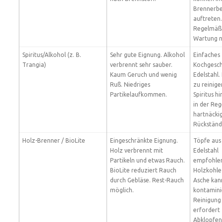
Brennerbe
auftreten.
Regelmäß
Wartung n
Spiritus/Alkohol (z. B.
Sehr gute Eignung. Alkohol
Einfaches
Trangia)
verbrennt sehr sauber.
Kochgesch
Kaum Geruch und wenig
Edelstahl.
Ruß. Niedriges
zu reinige
Partikelaufkommen.
Spiritus hi
in der Reg
hartnäcki
Rückständ
Holz-Brenner / BioLite
Eingeschränkte Eignung.
Töpfe aus
Holz verbrennt mit
Edelstahl
Partikeln und etwas Rauch.
empfohle
BioLite reduziert Rauch
Holzkohle
durch Gebläse. Rest-Rauch
Asche kan
möglich.
kontamini
Reinigung
erfordert
Abklopfen