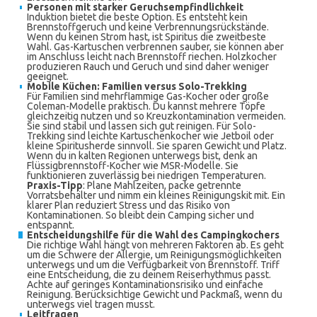
Personen mit starker Geruchsempfindlichkeit
Induktion bietet die beste Option. Es entsteht kein
Brennstoffgeruch und keine Verbrennungsrückstände.
Wenn du keinen Strom hast, ist Spiritus die zweitbeste
Wahl. Gas-Kartuschen verbrennen sauber, sie können aber
im Anschluss leicht nach Brennstoff riechen. Holzkocher
produzieren Rauch und Geruch und sind daher weniger
geeignet.
Mobile Küchen: Familien versus Solo-Trekking
Für Familien sind mehrflammige Gas-Kocher oder große
Coleman-Modelle praktisch. Du kannst mehrere Töpfe
gleichzeitig nutzen und so Kreuzkontamination vermeiden.
Sie sind stabil und lassen sich gut reinigen. Für Solo-
Trekking sind leichte Kartuschenkocher wie Jetboil oder
kleine Spiritusherde sinnvoll. Sie sparen Gewicht und Platz.
Wenn du in kalten Regionen unterwegs bist, denk an
Flüssigbrennstoff-Kocher wie MSR-Modelle. Sie
funktionieren zuverlässig bei niedrigen Temperaturen.
Praxis-Tipp
: Plane Mahlzeiten, packe getrennte
Vorratsbehälter und nimm ein kleines Reinigungskit mit. Ein
klarer Plan reduziert Stress und das Risiko von
Kontaminationen. So bleibt dein Camping sicher und
entspannt.
Entscheidungshilfe für die Wahl des Campingkochers
Die richtige Wahl hängt von mehreren Faktoren ab. Es geht
um die Schwere der Allergie, um Reinigungsmöglichkeiten
unterwegs und um die Verfügbarkeit von Brennstoff. Triff
eine Entscheidung, die zu deinem Reiserhythmus passt.
Achte auf geringes Kontaminationsrisiko und einfache
Reinigung. Berücksichtige Gewicht und Packmaß, wenn du
unterwegs viel tragen musst.
Leitfragen