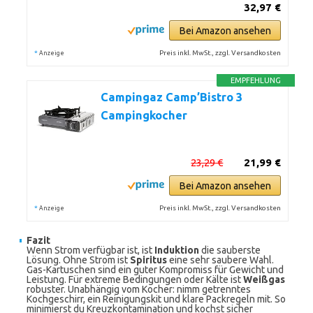
32,97 €
Bei Amazon ansehen
*
Preis inkl. MwSt., zzgl. Versandkosten
Anzeige
EMPFEHLUNG
Campingaz Camp’Bistro 3
Campingkocher
23,29 €
21,99 €
Bei Amazon ansehen
*
Preis inkl. MwSt., zzgl. Versandkosten
Anzeige
Fazit
Wenn Strom verfügbar ist, ist
Induktion
die sauberste
Lösung. Ohne Strom ist
Spiritus
eine sehr saubere Wahl.
Gas-Kartuschen sind ein guter Kompromiss für Gewicht und
Leistung. Für extreme Bedingungen oder Kälte ist
Weißgas
robuster. Unabhängig vom Kocher: nimm getrenntes
Kochgeschirr, ein Reinigungskit und klare Packregeln mit. So
minimierst du Kreuzkontamination und kochst sicher