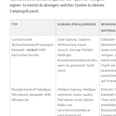
eignen. So kannst du abwägen, welches System zu deinem
Campingstil passt.
TYP
EIGNUNG FÜR ALLERGIKER
REINIGUN
MATERIAL
Gas-Kartusche
Gute Eignung. Saubere
Edelstahl-
(Butan/Isobutan/Propangas).
Verbrennung. Kaum
Aluminiu
Beispiele:
Jetboil
, MSR
Geruch. Geringe Partikel.
lassen sic
Kartuschen-Kocher
Niedriges
reinigen. 
Kreuzkontaminationsrisiko,
bietet int
wenn du getrennte Töpfe
Töpfe mit
nutzt.
beschicht
Innenfläc
auf Kratze
Flüssigbrennstoff (Weißgas,
Mittlere Eignung. Weißgas
Robuste T
Petroleum). Beispiele: MSR
verbrennt relativ sauber.
Edelstahl 
WhisperLite
Petroleum riecht stärker.
Titan sind
Risiko von
empfehlen
Geruchsrückständen je
Rückstän
nach Brennstoff.
können i