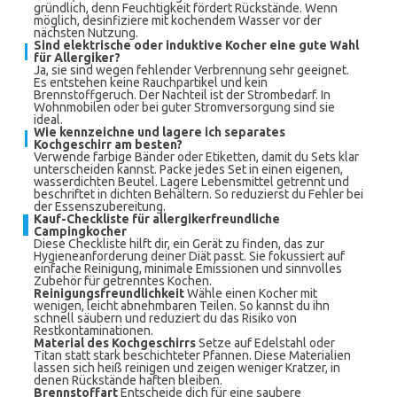
gründlich, denn Feuchtigkeit fördert Rückstände. Wenn
möglich, desinfiziere mit kochendem Wasser vor der
nächsten Nutzung.
Sind elektrische oder induktive Kocher eine gute Wahl
für Allergiker?
Ja, sie sind wegen fehlender Verbrennung sehr geeignet.
Es entstehen keine Rauchpartikel und kein
Brennstoffgeruch. Der Nachteil ist der Strombedarf. In
Wohnmobilen oder bei guter Stromversorgung sind sie
ideal.
Wie kennzeichne und lagere ich separates
Kochgeschirr am besten?
Verwende farbige Bänder oder Etiketten, damit du Sets klar
unterscheiden kannst. Packe jedes Set in einen eigenen,
wasserdichten Beutel. Lagere Lebensmittel getrennt und
beschriftet in dichten Behältern. So reduzierst du Fehler bei
der Essenszubereitung.
Kauf-Checkliste für allergikerfreundliche
Campingkocher
Diese Checkliste hilft dir, ein Gerät zu finden, das zur
Hygieneanforderung deiner Diät passt. Sie fokussiert auf
einfache Reinigung, minimale Emissionen und sinnvolles
Zubehör für getrenntes Kochen.
Reinigungsfreundlichkeit
Wähle einen Kocher mit
wenigen, leicht abnehmbaren Teilen. So kannst du ihn
schnell säubern und reduziert du das Risiko von
Restkontaminationen.
Material des Kochgeschirrs
Setze auf Edelstahl oder
Titan statt stark beschichteter Pfannen. Diese Materialien
lassen sich heiß reinigen und zeigen weniger Kratzer, in
denen Rückstände haften bleiben.
Brennstoffart
Entscheide dich für eine saubere