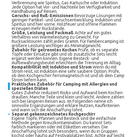
Verbrennung wie Spiritus, Gas-Kartusche oder Induktion.
Jede Option hat Vor- und Nachteile bei Verfügbarkeit und
Handhabung auf Reisen.
Geruchs- und Ruß-Emissionen
Bevorzuge Lösungen mit
geringer Partikel- und Geruchsentwicklung. Induktion und
Spiritus sind hier vorne. Holzfeuer und offene Flammen
erzeugen mehr Rückstände.
Größe, Leistung und Packmaß
Achte auf ein gutes
Verhältnis von Wärmeleistung zu Gewicht. Für
Rucksacktouren zählt jedes Gramm. Für Familiencamping ist
größere Leistung wichtiger als Minimalgewicht.
Zubehör für getrenntes Kochen
Prüfe, ob es separate
Töpfe oder Einsätze gibt und ob zusätzliche Sets leicht
ergänzt werden können. Eigene Besteck- und
Aufbewahrungsbeutel erleichtern die Trennung im Alltag.
Kompatibilität mit Induktion und Strom
Wenn du mit
Strom reist, ist Induktion eine sehr saubere Option. Prüfe,
ob dein Kochgeschirr ferromagnetisch ist und ob dein Camp
Strom liefern kann.
Praktisches Zubehör für Camping mit Allergien und
speziellen Diäten
Gutes Zubehör reduziert Risiko und Aufwand beim Kochen
draußen. Manche Teile sind klein und leicht. Andere zahlen
sich bei längeren Reisen aus. Im Folgenden nenne ich
sinnvolle Ergänzungen und erkläre Nutzen, Kaufkriterien
und wann sich die Anschaffung lohnt.
Separat gekennzeichnetes Kochgeschirr
Eigene Töpfe, Pfannen und Besteck sind die einfachste
Methode gegen Kreuzkontamination. Du kannst Sets
farblich markieren oder mit Etiketten versehen. Die
Anschaffung lohnt sich besonders, wenn du in Gruppen
kochst oder häufig auf Festivalplätzen bist. Achte auf leicht