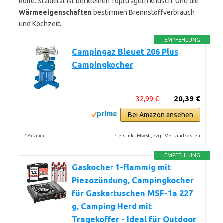
Rolle. Stabilität ist bei kleinen Topfträgern kritisch. Und die
Wärmeeigenschaften
bestimmen Brennstoffverbrauch
und Kochzeit.
EMPFEHLUNG
Campingaz Bleuet 206 Plus
Campingkocher
32,99 €
20,39 €
Bei Amazon ansehen
*
Preis inkl. MwSt., zzgl. Versandkosten
Anzeige
EMPFEHLUNG
Gaskocher 1-flammig mit
Piezozündung, Campingkocher
für Gaskartuschen MSF-1a 227
g, Camping Herd mit
Tragekoffer - Ideal für Outdoor