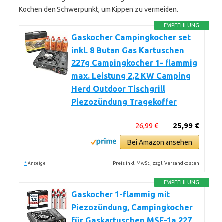
Kochen den Schwerpunkt, um Kippen zu vermeiden.
EMPFEHLUNG
Gaskocher Campingkocher set
inkl. 8 Butan Gas Kartuschen
227g Campingkocher 1- flammig
max. Leistung 2,2 KW Camping
Herd Outdoor Tischgrill
Piezozündung Tragekoffer
26,99 €
25,99 €
Bei Amazon ansehen
*
Preis inkl. MwSt., zzgl. Versandkosten
Anzeige
EMPFEHLUNG
Gaskocher 1-flammig mit
Piezozündung, Campingkocher
für Gaskartuschen MSF-1a 227