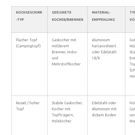
KOCHGESCHIRR
GEEIGNETE
MATERIAL-
TY
-TYP
KOCHER/BRENNER
EMPFEHLUNG
VO
Flacher Topf
Gaskocher mit
Aluminium
Gu
(Campingtopf)
mittlerem
hartanodisiert
Wä
Brenner, Hobo-
oder Edelstahl
Sta
und
18/8
bre
Mehrstoffkocher
To
Sch
rei
Kessel / hoher
Stabile Gaskocher,
Edelstahl oder
Ho
Topf
Kocher mit
Aluminium mit
Gut
Topfträgern,
dickem Boden
un
Holzkocher
Wa