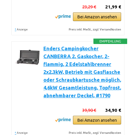
23,29 €
21,99 €
Bei Amazon ansehen
*
Preis inkl. MwSt., zzgl. Versandkosten
Anzeige
EMPFEHLUNG
Enders Campingkocher
CANBERRA 2, Gaskocher, 2-
flammig, 2 Edelstahlbrenner
2x2,3kW, Betrieb mit Gasflasche
oder Schraubkartusche möglich,
4,6kW Gesamtleistung, Topfrost,
abnehmbarer Deckel, #1790
39,90 €
34,90 €
Bei Amazon ansehen
*
Preis inkl. MwSt., zzgl. Versandkosten
Anzeige