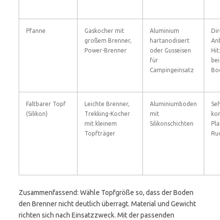
Pfanne
Gaskocher mit
Aluminium
Dir
großem Brenner,
hartanodisiert
An
Power-Brenner
oder Gusseisen
Hit
für
bei
Campingeinsatz
Bo
Faltbarer Topf
Leichte Brenner,
Aluminiumboden
Seh
(Silikon)
Trekking-Kocher
mit
ko
mit kleinem
Silikonschichten
Pl
Topfträger
Ruc
Zusammenfassend: Wähle Topfgröße so, dass der Boden
den Brenner nicht deutlich überragt. Material und Gewicht
richten sich nach Einsatzzweck. Mit der passenden