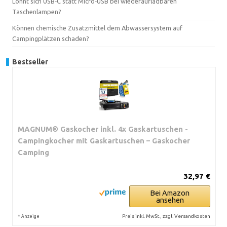
Lohnt sich USB‑C statt Micro‑USB bei wiederaufladbaren
Taschenlampen?
Können chemische Zusatzmittel dem Abwassersystem auf
Campingplätzen schaden?
Bestseller
MAGNUM® Gaskocher inkl. 4x Gaskartuschen -
Campingkocher mit Gaskartuschen – Gaskocher
Camping
32,97 €
Bei Amazon
ansehen
*
Preis inkl. MwSt., zzgl. Versandkosten
Anzeige