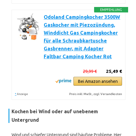
EMPFEHLUNG
Odoland Campingkocher 3500W
Gaskocher mit Piezozündung,
Winddicht Gas Campingkocher
für alle Schraubkartusche
Gasbrenner, mit Adapter
Faltbar Camping Kocher Rot
29,99 €
25,49 €
Bei Amazon ansehen
*
Preis inkl. MwSt., zzgl. Versandkosten
Anzeige
Kochen bei Wind oder auf unebenem
Untergrund
Wind und schiefer Untergrund sind häufige Probleme. Hier