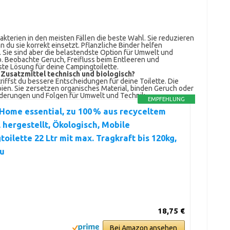
terien in den meisten Fällen die beste Wahl. Sie reduzieren
du sie korrekt einsetzt. Pflanzliche Binder helfen
l. Sie sind aber die belastendste Option für Umwelt und
b. Beobachte Geruch, Freifluss beim Entleeren und
este Lösung für deine Campingtoilette.
Zusatzmittel technisch und biologisch?
triffst du bessere Entscheidungen für deine Toilette. Die
ien. Sie zersetzen organisches Material, binden Geruch oder
rderungen und Folgen für Umwelt und Technik.
EMPFEHLUNG
Home essential, zu 100 % aus recyceltem
 hergestellt, Ökologisch, Mobile
oilette 22 Ltr mit max. Tragkraft bis 120kg,
u
18,75 €
Bei Amazon ansehen