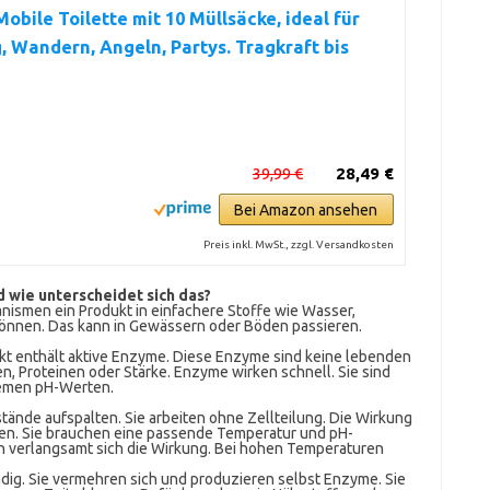
Mobile Toilette mit 10 Müllsäcke, ideal für
 Wandern, Angeln, Partys. Tragkraft bis
39,99 €
28,49 €
Bei Amazon ansehen
Preis inkl. MwSt., zzgl. Versandkosten
 wie unterscheidet sich das?
nismen ein Produkt in einfachere Stoffe wie Wasser,
önnen. Das kann in Gewässern oder Böden passieren.
kt enthält aktive Enzyme. Diese Enzyme sind keine lebenden
en, Proteinen oder Stärke. Enzyme wirken schnell. Sie sind
remen pH-Werten.
tände aufspalten. Sie arbeiten ohne Zellteilung. Die Wirkung
agen. Sie brauchen eine passende Temperatur und pH-
n verlangsamt sich die Wirkung. Bei hohen Temperaturen
dig. Sie vermehren sich und produzieren selbst Enzyme. Sie