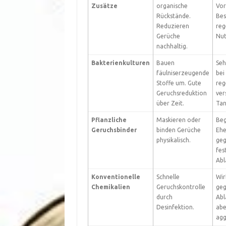
Zusätze
organische
Vor
Rückstände.
Bes
Reduzieren
reg
Gerüche
Nut
nachhaltig.
Bakterienkulturen
Bauen
Seh
fäulniserzeugende
bei
Stoffe um. Gute
reg
Geruchsreduktion
ver
über Zeit.
Tan
Pflanzliche
Maskieren oder
Beg
Geruchsbinder
binden Gerüche
Ehe
physikalisch.
ge
fes
Abl
Konventionelle
Schnelle
Wi
Chemikalien
Geruchskontrolle
ge
durch
Abl
Desinfektion.
abe
agg