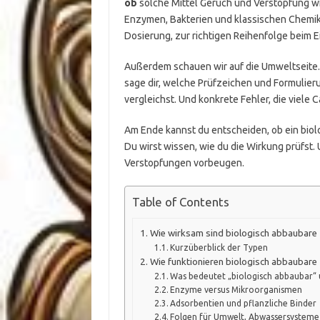
ob
solche Mittel Geruch und Verstopfung wi
Enzymen, Bakterien und klassischen Chemi
Dosierung, zur richtigen Reihenfolge beim 
Außerdem schauen wir auf die Umweltseite. 
sage dir, welche Prüfzeichen und Formulie
vergleichst. Und konkrete Fehler, die viele
Am Ende kannst du entscheiden, ob ein biolog
Du wirst wissen, wie du die Wirkung prüfst.
Verstopfungen vorbeugen.
Table of Contents
Wie wirksam sind biologisch abbaubare 
Kurzüberblick der Typen
Wie funktionieren biologisch abbaubare 
Was bedeutet „biologisch abbaubar“ u
Enzyme versus Mikroorganismen
Adsorbentien und pflanzliche Binder
Folgen für Umwelt, Abwassersysteme