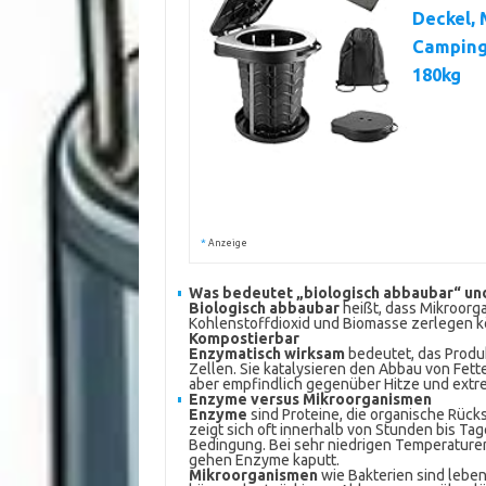
Deckel, 
Camping,
180kg
*
Anzeige
Was bedeutet „biologisch abbaubar“ und
Biologisch abbaubar
heißt, dass Mikroorga
Kohlenstoffdioxid und Biomasse zerlegen k
Kompostierbar
Enzymatisch wirksam
bedeutet, das Produ
Zellen. Sie katalysieren den Abbau von Fett
aber empfindlich gegenüber Hitze und ext
Enzyme versus Mikroorganismen
Enzyme
sind Proteine, die organische Rücks
zeigt sich oft innerhalb von Stunden bis T
Bedingung. Bei sehr niedrigen Temperature
gehen Enzyme kaputt.
Mikroorganismen
wie Bakterien sind leben