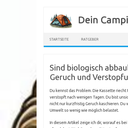
Zum
Inhalt
Dein Camp
springen
STARTSEITE
RATGEBER
Sind biologisch abba
Geruch und Verstopf
Du kennst das Problem. Die Kassette riech
verstopft nach wenigen Tagen. Du bist unsich
nicht nur kurzfristig Geruch kaschieren. Du w
Umwelt so wenig wie möglich belastet.
In diesem Artikel zeige ich dir, worauf es b