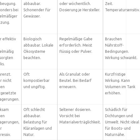
beugung.
abbaubar.
oder wöchentlich.
Zeit.
onders bei
Schonender für
Dosierung je Hersteller.
Temperatursensitiv.
elmäßiger
Gewässer.
zung.
r effektiv
Biologisch
Regelmäßige Gabe
Brauchen
abbaubar. Lokale
erforderlich. Meist
Nährstoff-
elmäßig
Ökosysteme
flüssig oder Pulver.
Bedingungen.
sorgten
beachten.
Wirkung schwankt.
ks.
renzt.
Oft
Als Granulat oder
Kurzfristige
r nicht
kompostierbar
Beutel. Bei Bedarf
Wirkung. Kann
gen
und ungiftig.
erneuern.
Volumen im Tank
tgesetzte
erhöhen.
agerungen.
rksam
Oft schlecht
Seltener dosieren.
Schädlich für
gen
abbaubar.
Vorsicht bei
Dichtungen und
agerungen,
Belastung für
Materialverträglichkeit.
Umwelt. Nicht ideal
r
Kläranlagen und
für Boots- und
ressiv.
Natur.
Naturnähe.