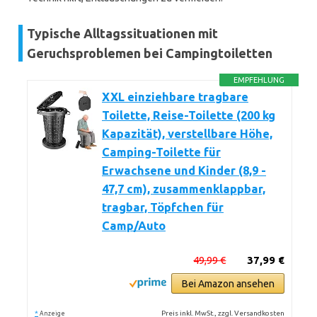
Typische Alltagssituationen mit
Geruchsproblemen bei Campingtoiletten
EMPFEHLUNG
XXL einziehbare tragbare
Toilette, Reise-Toilette (200 kg
Kapazität), verstellbare Höhe,
Camping-Toilette für
Erwachsene und Kinder (8,9 -
47,7 cm), zusammenklappbar,
tragbar, Töpfchen für
Camp/Auto
49,99 €
37,99 €
Bei Amazon ansehen
*
Preis inkl. MwSt., zzgl. Versandkosten
Anzeige