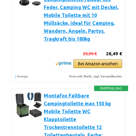
Feder, Camping WC mit Deckel,
Mobile Toilette mit 10
Müllsäcke, ideal für Camping,
Wandern, Angeln, Partys.
Tragkraft bis 180kg
39,99 €
28,49 €
Bei Amazon ansehen
*
Preis inkl. MwSt., zzgl. Versandkosten
Anzeige
EMPFEHLUNG
Montafox Faltbare
Campingtoilette max 150 kg
Mobile Toilette WC
Klapptoilette
Trockentrenntoilette 12
Toilettenbeuteln, Farbe: