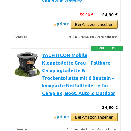
von 32cm #49429
59,90 €
54,90 €
Bei Amazon ansehen
*
Preis inkl. MwSt., zzgl. Versandkosten
Anzeige
EMPFEHLUNG
YACHTICON Mobile
Klapptoilette Grau – Faltbare
Campingtoilette &
Trockentoilette mit 6 Beuteln –
kompakte Notfalltoilette für
Camping, Boot, Auto & Outdoor
34,90 €
Bei Amazon ansehen
*
Preis inkl. MwSt., zzgl. Versandkosten
Anzeige