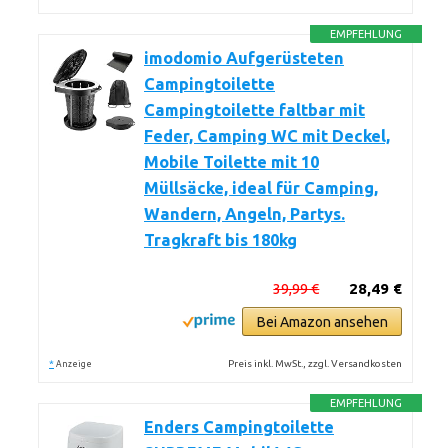
EMPFEHLUNG
imodomio Aufgerüsteten
Campingtoilette
Campingtoilette faltbar mit
Feder, Camping WC mit Deckel,
Mobile Toilette mit 10
Müllsäcke, ideal für Camping,
Wandern, Angeln, Partys.
Tragkraft bis 180kg
39,99 €
28,49 €
Bei Amazon ansehen
*
Preis inkl. MwSt., zzgl. Versandkosten
Anzeige
EMPFEHLUNG
Enders Campingtoilette