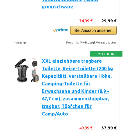
grün/schwarz
34,99 €
29,99 €
Bei Amazon ansehen
*
Preis inkl. MwSt., zzgl. Versandkosten
Anzeige
EMPFEHLUNG
XXL einziehbare tragbare
Toilette, Reise-Toilette (200 kg
Kapazität), verstellbare Höhe,
Camping-Toilette für
Erwachsene und Kinder (8,9 -
47,7 cm), zusammenklappbar,
tragbar, Töpfchen für
Camp/Auto
49,99 €
37,99 €