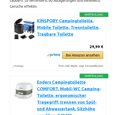
säubern. So verhinderst du Ablagerungen und minimierst
Gerüche effektiv.
EMPFEHLUNG
KINSPORY Campingtoilette,
Mobile Toilette, Trenntoilette,
Tragbare Toilette
29,99 €
Bei Amazon ansehen
*
Preis inkl. MwSt., zzgl. Versandkosten
Anzeige
EMPFEHLUNG
Enders Campingtoilette
COMFORT, Mobil-WC Camping-
Toilette, ergonomischer
Tragegriff, trennen von Spül-
und Abwassertank, Sitzhöhe