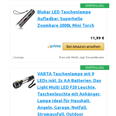
EMPFEHLUNG
Blukar LED Taschenlampe
Aufladbar, Superhelle
Zoombare 2000L Mini Torch
11,99 €
Bei Amazon ansehen
*
Preis inkl. MwSt., zzgl. Versandkosten
Anzeige
EMPFEHLUNG
VARTA Taschenlampe mit 9
LEDs inkl. 2x AA Batterien, Day
Light Multi LED F20 Leuchte,
Taschenleuchte mit Anhänger,
Lampe ideal für Haushalt,
Angeln, Garage, Notfall,
Stromausfall, Outdoor