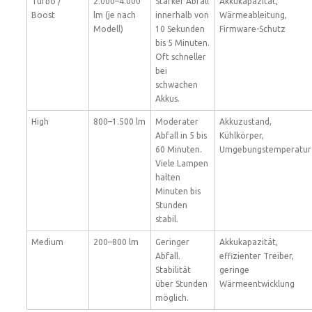
Turbo /
2.000–4.000
Starker Abfall
Akkukapazität,
Boost
lm (je nach
innerhalb von
Wärmeableitung,
Modell)
10 Sekunden
Firmware-Schutz
bis 5 Minuten.
Oft schneller
bei
schwachen
Akkus.
High
800–1.500 lm
Moderater
Akkuzustand,
Abfall in 5 bis
Kühlkörper,
60 Minuten.
Umgebungstemperatur
Viele Lampen
halten
Minuten bis
Stunden
stabil.
Medium
200–800 lm
Geringer
Akkukapazität,
Abfall.
effizienter Treiber,
Stabilität
geringe
über Stunden
Wärmeentwicklung
möglich.