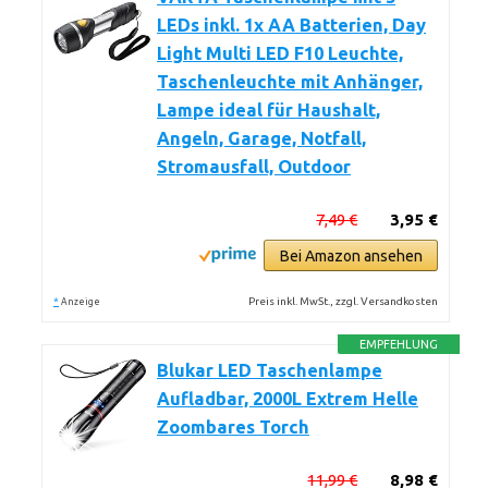
LEDs inkl. 1x AA Batterien, Day
Light Multi LED F10 Leuchte,
Taschenleuchte mit Anhänger,
Lampe ideal für Haushalt,
Angeln, Garage, Notfall,
Stromausfall, Outdoor
7,49 €
3,95 €
Bei Amazon ansehen
*
Preis inkl. MwSt., zzgl. Versandkosten
Anzeige
EMPFEHLUNG
Blukar LED Taschenlampe
Aufladbar, 2000L Extrem Helle
Zoombares Torch
11,99 €
8,98 €