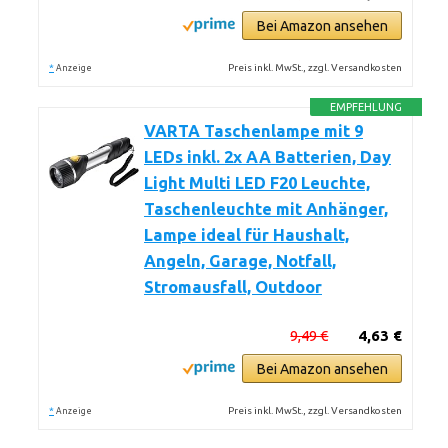
Bei Amazon ansehen
*
Preis inkl. MwSt., zzgl. Versandkosten
Anzeige
EMPFEHLUNG
VARTA Taschenlampe mit 9
LEDs inkl. 2x AA Batterien, Day
Light Multi LED F20 Leuchte,
Taschenleuchte mit Anhänger,
Lampe ideal für Haushalt,
Angeln, Garage, Notfall,
Stromausfall, Outdoor
9,49 €
4,63 €
Bei Amazon ansehen
*
Preis inkl. MwSt., zzgl. Versandkosten
Anzeige