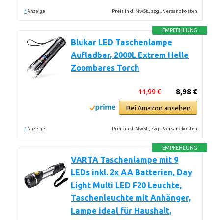
*
Preis inkl. MwSt., zzgl. Versandkosten
Anzeige
EMPFEHLUNG
Blukar LED Taschenlampe
Aufladbar, 2000L Extrem Helle
Zoombares Torch
11,99 €
8,98 €
Bei Amazon ansehen
*
Preis inkl. MwSt., zzgl. Versandkosten
Anzeige
EMPFEHLUNG
VARTA Taschenlampe mit 9
LEDs inkl. 2x AA Batterien, Day
Light Multi LED F20 Leuchte,
Taschenleuchte mit Anhänger,
Lampe ideal für Haushalt,