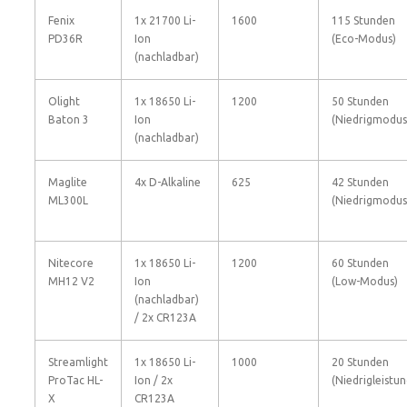
Fenix
1x 21700 Li-
1600
115 Stunden
PD36R
Ion
(Eco-Modus)
(nachladbar)
Olight
1x 18650 Li-
1200
50 Stunden
Baton 3
Ion
(Niedrigmodus
(nachladbar)
Maglite
4x D-Alkaline
625
42 Stunden
ML300L
(Niedrigmodus
Nitecore
1x 18650 Li-
1200
60 Stunden
MH12 V2
Ion
(Low-Modus)
(nachladbar)
/ 2x CR123A
Streamlight
1x 18650 Li-
1000
20 Stunden
ProTac HL-
Ion / 2x
(Niedrigleistun
X
CR123A