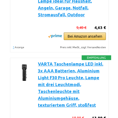
Lampe ideal für Haushalt,
Angeln, Garage, Notfall,
Stromausfall, Outdoor
9,49 €
4,63 €
Bei Amazon ansehen
*
Preis inkl. MwSt., zzgl. Versandkosten
Anzeige
EMPFEHLUNG
VARTA Taschenlampe LED inkl.
3x AAA Batterien, Aluminium
Light F30 Pro Leuchte, Lampe
mit drei Leuchtmodi,
Taschenleuchte mit
Aluminiumgehäuse,
texturiertem Griff, stoßfest
18,99 €
13,99 €