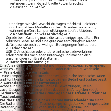
flexibel anzupassen und so die Batterielaufzeit zu
verlängern, wenn du nicht volle Power brauchst.
✔
Gewicht und Größe
Überlege, wie viel Gewicht du tragen möchtest. Leichtere
und kompaktere Modelle sind beim Wandern angenehm,
während größere Lampen oft längere Laufzeit bieten.
✔
Robustheit und Wasserdichtigkeit
Gerade beim Camping muss die Lampe einiges aushalten. Ein
robustes Gehäuse und eine gute Wasserdichtigkeit sorgen
dafür, dass sie auch bei widrigen Bedingungen funktioniert.
✔
Ladeoptionen
USB-C-Anschlüsse oder andere einfache Ladeverfahren
erleichtern das Nachladen unterwegs und machen dich
unabhängiger von Ersatzbatterien.
✔
Batteriestandsanzeige
Eine Anzeige für den Batteriestand hilft dir, rechtzeitig zu erkennen,
wann es Zeit ist, die Lampe zu laden oder Batterien zu wechseln.
✔
Preis-Leistungs-Verhältnis
Teure Lampen sind nicht immer besser. Vergleiche technische Daten
und Funktionen, damit die Lampe zu deinem Bedarf und Budget passt.
✔
Garantie und Kundenbewertungen
Achte auf eine gute Garantie und lese Bewertungen, um ein
zuverlässiges Produkt zu wählen, das auch im Alltag überzeugt.
Technische und praktische Grundlagen der Batterielaufzeit bei
Taschenlampen
Welche Batterietypen gibt es und wie unterscheiden sie sich?
Die Batterielaufzeit einer Taschenlampe hängt stark vom eingesetzten
Batterietyp ab. Gängige Typen sind Alkaline-, Lithium- und
wiederaufladbare Lithium-Ionen-Akkus. Alkali-Batterien sind weit