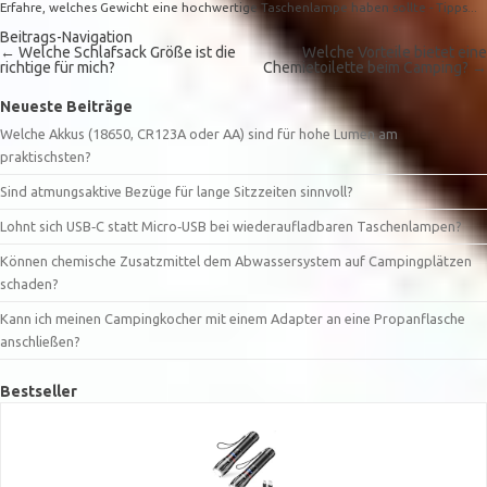
Erfahre, welches Gewicht eine hochwertige Taschenlampe haben sollte - Tipps...
Beitrags-Navigation
←
Welche Schlafsack Größe ist die
Welche Vorteile bietet eine
richtige für mich?
Chemietoilette beim Camping?
→
Neueste Beiträge
Welche Akkus (18650, CR123A oder AA) sind für hohe Lumen am
praktischsten?
Sind atmungsaktive Bezüge für lange Sitzzeiten sinnvoll?
Lohnt sich USB‑C statt Micro‑USB bei wiederaufladbaren Taschenlampen?
Können chemische Zusatzmittel dem Abwassersystem auf Campingplätzen
schaden?
Kann ich meinen Campingkocher mit einem Adapter an eine Propanflasche
anschließen?
Bestseller