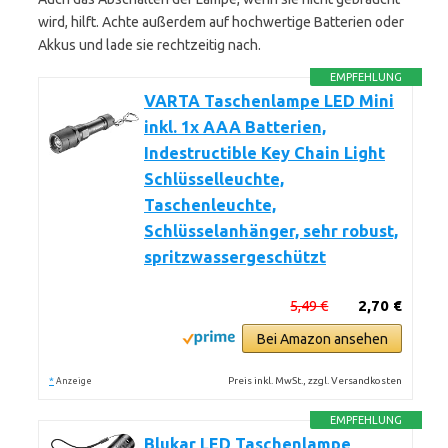
wird, hilft. Achte außerdem auf hochwertige Batterien oder
Akkus und lade sie rechtzeitig nach.
EMPFEHLUNG
VARTA Taschenlampe LED Mini
inkl. 1x AAA Batterien,
Indestructible Key Chain Light
Schlüsselleuchte,
Taschenleuchte,
Schlüsselanhänger, sehr robust,
spritzwassergeschützt
5,49 €
2,70 €
Bei Amazon ansehen
*
Preis inkl. MwSt., zzgl. Versandkosten
Anzeige
EMPFEHLUNG
Blukar LED Taschenlampe