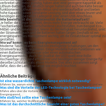
verbreitet und meist günstig, haben aber eine geringere Kapazität als
Lithium-Batterien, die deutlich länger halten und auch bei Kälte besser
funktionieren. Lithium-Ionen-Akkus sind wiederaufladbar und bieten
hohe Kapazität sowie konstante Leistung, sind aber etwas teurer und
benötigen ein spezielles Ladegerät oder einen USB-Anschluss.
Wie beeinflusst die Lichtintensität die Batterielaufzeit?
Je heller die Lampe leuchtet, desto mehr Energie verbraucht sie. Viele
Taschenlampen bieten verschiedene Leuchtstufen, zum Beispiel Eco-,
Mittel- und Maximalmodus. Wenn du die Helligkeit herunterdrehst, sinkt
der Stromverbrauch und die Batterien halten länger. Deshalb ist ein
energiesparendes Management wichtig, um die Einsatzdauer optimal zu
gestalten.
Worauf kommt es beim Energiemanagement an?
Moderne Taschenlampen nutzen intelligente Schaltungen, um den
Stromverbrauch zu regulieren. Einige Modelle haben Funktionen wie
einen Batteriestandsmesser oder einen automatischen
Energiesparmodus. Auch die Qualität der LED spielt eine Rolle:
Hochwertige LEDs sind effizienter und benötigen weniger Energie für
dieselbe Lichtstärke als ältere Modelle. Das alles zusammen sorgt
dafür, dass die Lampe so lange wie möglich leuchtet.
Ähnliche Beiträge:
Ist eine wasserdichte Taschenlampe wirklich notwendig?
Erfahren Sie, warum eine wasserdichte Taschenlampe unverzichtbar ist und wie...
Was sind die Vorteile der LED-Technologie bei Taschenlampen?
Erfahre alles über die Vorteile der LED-Technologie bei Taschenlampen!
Energiesparend,...
Wie stoßfest sollte eine Taschenlampe sein?
Erfahren Sie, welcher Stoßfestigkeitsgrad für Ihre Taschenlampe ideal ist und...
Was ist das durchschnittliche Gewicht einer guten Taschenlampe?