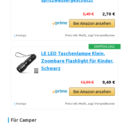
spritzwassergeschützt
5,49 €
2,70 €
Bei Amazon ansehen
*
Preis inkl. MwSt., zzgl. Versandkosten
Anzeige
EMPFEHLUNG
LE LED Taschenlampe Klein,
Zoombare Flashlight für Kinder,
Schwarz
13,99 €
9,49 €
Bei Amazon ansehen
*
Preis inkl. MwSt., zzgl. Versandkosten
Anzeige
Für Camper