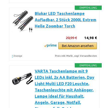
EMPFEHLUNG
Blukar LED Taschenlampe
Aufladbar, 2 Stück 2000L Extrem
Helle Zoombar Torch
20,99 €
14,98 €
Bei Amazon ansehen
*
Preis inkl. MwSt., zzgl. Versandkosten
Anzeige
EMPFEHLUNG
VARTA Taschenlampe mit 9
LEDs inkl. 2x AA Batterien, Day
Light Multi LED F20 Leuchte,
Taschenleuchte mit Anhänger,
Lampe ideal für Haushalt,
Angeln, Garage, Notfall,