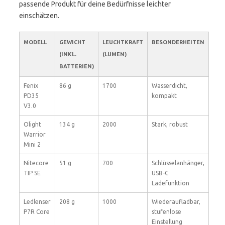
passende Produkt für deine Bedürfnisse leichter
einschätzen.
MODELL
GEWICHT
LEUCHTKRAFT
BESONDERHEITEN
(INKL.
(LUMEN)
BATTERIEN)
Fenix
86 g
1700
Wasserdicht,
PD35
kompakt
V3.0
Olight
134 g
2000
Stark, robust
Warrior
Mini 2
Nitecore
51 g
700
Schlüsselanhänger,
TIP SE
USB-C
Ladefunktion
Ledlenser
208 g
1000
Wiederaufladbar,
P7R Core
stufenlose
Einstellung