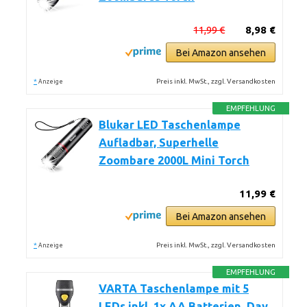
11,99 €
8,98 €
Bei Amazon ansehen
*
Preis inkl. MwSt., zzgl. Versandkosten
Anzeige
EMPFEHLUNG
Blukar LED Taschenlampe
Aufladbar, Superhelle
Zoombare 2000L Mini Torch
11,99 €
Bei Amazon ansehen
*
Preis inkl. MwSt., zzgl. Versandkosten
Anzeige
EMPFEHLUNG
VARTA Taschenlampe mit 5
LEDs inkl. 1x AA Batterien, Day