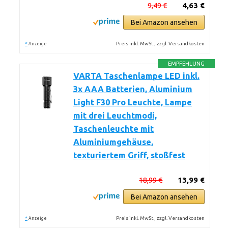
9,49 €
4,63 €
Bei Amazon ansehen
*
Preis inkl. MwSt., zzgl. Versandkosten
Anzeige
EMPFEHLUNG
VARTA Taschenlampe LED inkl.
3x AAA Batterien, Aluminium
Light F30 Pro Leuchte, Lampe
mit drei Leuchtmodi,
Taschenleuchte mit
Aluminiumgehäuse,
texturiertem Griff, stoßfest
18,99 €
13,99 €
Bei Amazon ansehen
*
Preis inkl. MwSt., zzgl. Versandkosten
Anzeige