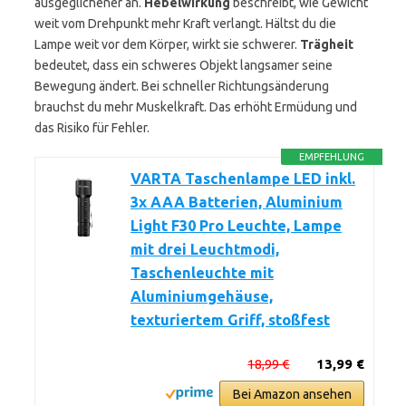
ausgeglichener an.
Hebelwirkung
beschreibt, wie Gewicht
weit vom Drehpunkt mehr Kraft verlangt. Hältst du die
Lampe weit vor dem Körper, wirkt sie schwerer.
Trägheit
bedeutet, dass ein schweres Objekt langsamer seine
Bewegung ändert. Bei schneller Richtungsänderung
brauchst du mehr Muskelkraft. Das erhöht Ermüdung und
das Risiko für Fehler.
EMPFEHLUNG
VARTA Taschenlampe LED inkl.
3x AAA Batterien, Aluminium
Light F30 Pro Leuchte, Lampe
mit drei Leuchtmodi,
Taschenleuchte mit
Aluminiumgehäuse,
texturiertem Griff, stoßfest
18,99 €
13,99 €
Bei Amazon ansehen