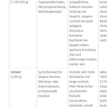
(~120–300 g)
Tageswanderungen,
ausgeglichene
einze
Fahrzeugausrüstung,
Balance zwischen
Gehä
Werkzeugeinsatz
Leistung und
eloxi
Gewicht. Längere
Alum
Laufzeit bei guter
Beisp
Helligkeit.
PD36
Robustere
Verhä
Bauweise.
Gewic
Nachteile: bei
und L
langem Halten
spürbare Ermüdung.
Clips und
Halterungen müssen
stärker sein.
Schwer
Suchscheinwerfer,
Vorteile: sehr hohe
Akku
(>300 g)
längere Wachen,
Reichweite und
1865
Fahrzeug- oder
lange Laufzeit.
2170
Stationslampen,
Mehr Reserve bei
integ
professionelle
Leuchtstufen.
Mater
Einsätze
Robuste
dicke
Konstruktion.
Stahl
Nachteile: schnell
Such