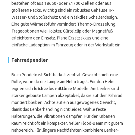
bestehen oft aus 18650- oder 21700-Zellen oder aus
größeren Packs. Wichtig sind ein robustes Gehäuse, IP-
Wasser- und Stoßschutz und ein taktiles Schalterdesign.
Eine gute Wärmeabfuhr verhindert Thermo-Drosselung.
Trageoptionen wie Holster, Gürtelclip oder Magnetfuß
erleichtern den Einsatz. Plane Ersatzakkus und eine
einfache Ladeoption im Fahrzeug oder in der Werkstatt ein.
Fahrradpendler
Beim Pendeln ist Sichtbarkeit zentral. Gewicht spielt eine
Rolle, wenn du die Lampe am Helm trägst. Für den Helm
eignen sich
leichte
bis
mittlere
Modelle. Am Lenker sind
stärker gebaute Lampen akzeptabel, da sie auf dem Fahrrad
montiert bleiben. Achte auf ein ausgewogenes Gewicht,
damit das Lenkerhandling nicht leidet. Wähle feste
Halterungen, die Vibrationen dämpfen. Für den urbanen
Raum reicht oft ein kompakter, heller Flood-Beam mit gutem
Nahbereich. Für längere Nachtfahrten kombiniere Lenker-