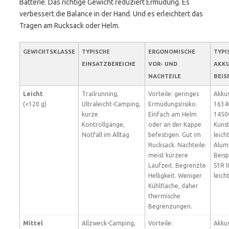
Batterie. Das richtige Gewicht reduziert Ermüdung. Es
verbessert die Balance in der Hand. Und es erleichtert das
Tragen am Rucksack oder Helm.
GEWICHTSKLASSE
TYPISCHE
ERGONOMISCHE
TYPI
EINSATZBEREICHE
VOR- UND
AKKU
NACHTEILE
BEIS
Leicht
Trailrunning,
Vorteile: geringes
Akkus
(<120 g)
Ultraleicht-Camping,
Ermüdungsrisiko.
16340
kurze
Einfach am Helm
1450
Kontrollgänge,
oder an der Kappe
Kunst
Notfall im Alltag
befestigen. Gut im
leich
Rucksack. Nachteile:
Alum
meist kürzere
Beisp
Laufzeit. Begrenzte
S1R I
Helligkeit. Weniger
leich
Kühlfläche, daher
thermische
Begrenzungen.
Mittel
Allzweck-Camping,
Vorteile:
Akkus