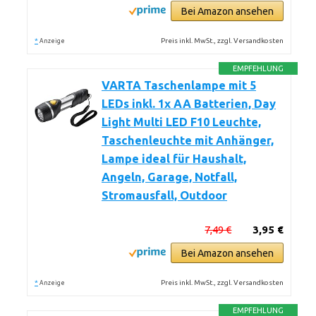
Bei Amazon ansehen
*
Preis inkl. MwSt., zzgl. Versandkosten
Anzeige
EMPFEHLUNG
VARTA Taschenlampe mit 5
LEDs inkl. 1x AA Batterien, Day
Light Multi LED F10 Leuchte,
Taschenleuchte mit Anhänger,
Lampe ideal für Haushalt,
Angeln, Garage, Notfall,
Stromausfall, Outdoor
7,49 €
3,95 €
Bei Amazon ansehen
*
Preis inkl. MwSt., zzgl. Versandkosten
Anzeige
EMPFEHLUNG