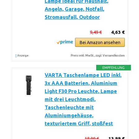
Lampe ideal für Haushalt,
Angeln, Garage, Notfall,
Stromausfall, Outdoor
9,49 €
4,63 €
Bei Amazon ansehen
*
Preis inkl. MwSt., zzgl. Versandkosten
Anzeige
EMPFEHLUNG
VARTA Taschenlampe LED inkl.
3x AAA Batterien, Aluminium
Light F30 Pro Leuchte, Lampe
mit drei Leuchtmodi,
Taschenleuchte mit
Aluminiumgehäuse,
texturiertem Griff, stoßfest
18,99 €
13,99 €