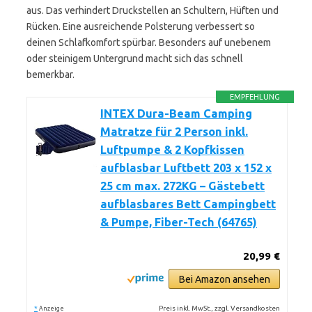
aus. Das verhindert Druckstellen an Schultern, Hüften und
Rücken. Eine ausreichende Polsterung verbessert so
deinen Schlafkomfort spürbar. Besonders auf unebenem
oder steinigem Untergrund macht sich das schnell
bemerkbar.
EMPFEHLUNG
INTEX Dura-Beam Camping
Matratze für 2 Person inkl.
Luftpumpe & 2 Kopfkissen
aufblasbar Luftbett 203 x 152 x
25 cm max. 272KG – Gästebett
aufblasbares Bett Campingbett
& Pumpe, Fiber-Tech (64765)
20,99 €
Bei Amazon ansehen
*
Preis inkl. MwSt., zzgl. Versandkosten
Anzeige