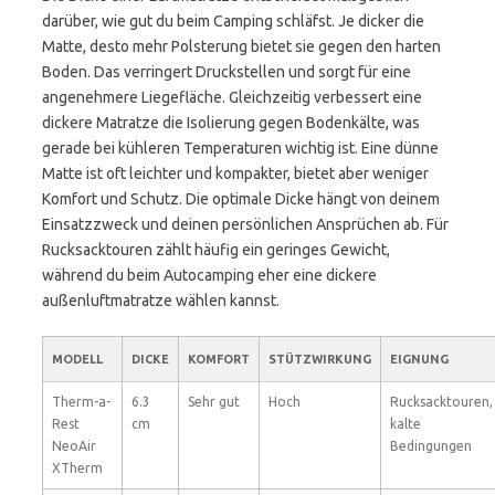
darüber, wie gut du beim Camping schläfst. Je dicker die
Matte, desto mehr Polsterung bietet sie gegen den harten
Boden. Das verringert Druckstellen und sorgt für eine
angenehmere Liegefläche. Gleichzeitig verbessert eine
dickere Matratze die Isolierung gegen Bodenkälte, was
gerade bei kühleren Temperaturen wichtig ist. Eine dünne
Matte ist oft leichter und kompakter, bietet aber weniger
Komfort und Schutz. Die optimale Dicke hängt von deinem
Einsatzzweck und deinen persönlichen Ansprüchen ab. Für
Rucksacktouren zählt häufig ein geringes Gewicht,
während du beim Autocamping eher eine dickere
außenluftmatratze wählen kannst.
MODELL
DICKE
KOMFORT
STÜTZWIRKUNG
EIGNUNG
Therm-a-
6.3
Sehr gut
Hoch
Rucksacktouren,
Rest
cm
kalte
NeoAir
Bedingungen
XTherm