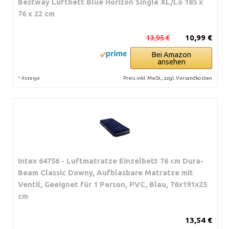
Bestway Luftbett Blue Horizon Single XL/Lo 185 x
76 x 22 cm
13,95 €
10,99 €
Bei Amazon
ansehen
*
Preis inkl. MwSt., zzgl. Versandkosten
Anzeige
Intex 64756 - Luftmatratze Einzelbett 76 cm Dura-
Beam Classic Downy, Aufblasbare Matratze mit
Ventil, Geeignet für 1 Person, PVC, Blau, 76x191x25
cm
13,54 €