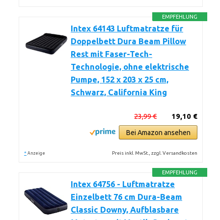
EMPFEHLUNG
Intex 64143 Luftmatratze für
Doppelbett Dura Beam Pillow
Rest mit Faser-Tech-
Technologie, ohne elektrische
Pumpe, 152 x 203 x 25 cm,
Schwarz, California King
23,99 €
19,10 €
Bei Amazon ansehen
*
Preis inkl. MwSt., zzgl. Versandkosten
Anzeige
EMPFEHLUNG
Intex 64756 - Luftmatratze
Einzelbett 76 cm Dura-Beam
Classic Downy, Aufblasbare