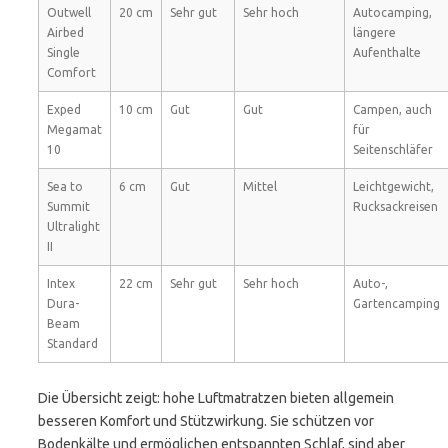
Outwell
20 cm
Sehr gut
Sehr hoch
Autocamping,
Airbed
längere
Single
Aufenthalte
Comfort
Exped
10 cm
Gut
Gut
Campen, auch
Megamat
für
10
Seitenschläfer
Sea to
6 cm
Gut
Mittel
Leichtgewicht,
Summit
Rucksackreisen
Ultralight
II
Intex
22 cm
Sehr gut
Sehr hoch
Auto-,
Dura-
Gartencamping
Beam
Standard
Die Übersicht zeigt: hohe Luftmatratzen bieten allgemein
besseren Komfort und Stützwirkung. Sie schützen vor
Bodenkälte und ermöglichen entspannten Schlaf, sind aber