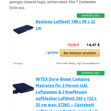
geringes Gewicht legst, reichen meist 4 bis 7 Zentimeter
Dicke aus.
EMPFEHLUNG
Bestway Luftbett 188 x 99 x 22
cm
15,95 €
14,47 €
Bei Amazon ansehen
*
Preis inkl. MwSt., zzgl. Versandkosten
Anzeige
EMPFEHLUNG
INTEX Dura-Beam Camping
Matratze für 2 Person inkl.
Luftpumpe & 2 Kopfkissen
aufblasbar Luftbett 203 x 152 x
25 cm max. 272KG – Gästebett