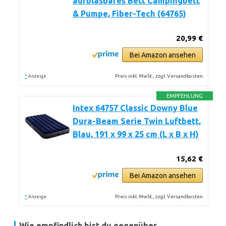
aufblasbares Bett Campingbett
& Pumpe, Fiber-Tech (64765)
20,99 €
Bei Amazon ansehen
*
Preis inkl. MwSt., zzgl. Versandkosten
Anzeige
EMPFEHLUNG
Intex 64757 Classic Downy Blue
Dura-Beam Serie Twin Luftbett,
Blau, 191 x 99 x 25 cm (L x B x H)
15,62 €
Bei Amazon ansehen
*
Preis inkl. MwSt., zzgl. Versandkosten
Anzeige
Wie empfindlich bist du gegenüber