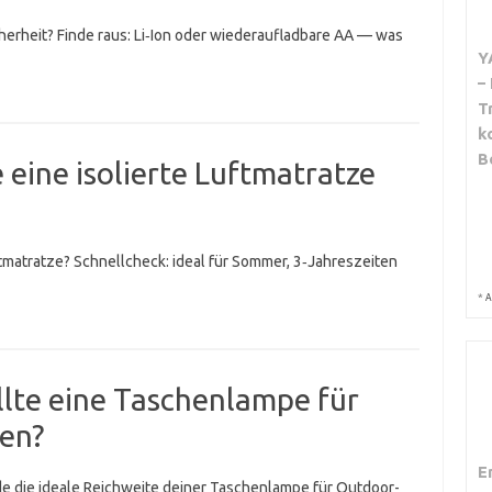
cherheit? Finde raus: Li‑Ion oder wiederaufladbare AA — was
Y
–
T
k
B
 eine isolierte Luftmatratze
tmatratze? Schnellcheck: ideal für Sommer, 3‑Jahreszeiten
*
A
llte eine Taschenlampe für
en?
E
nde die ideale Reichweite deiner Taschenlampe für Outdoor-