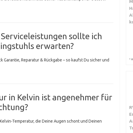
M
H
A
k
Serviceleistungen sollte ich
ingstuhls erwarten?
*
ck Garantie, Reparatur & Rückgabe – so kaufst Du sicher und
A
 in Kelvin ist angenehmer für
chtung?
R
E
A
e Kelvin-Temperatur, die Deine Augen schont und Deinen
T