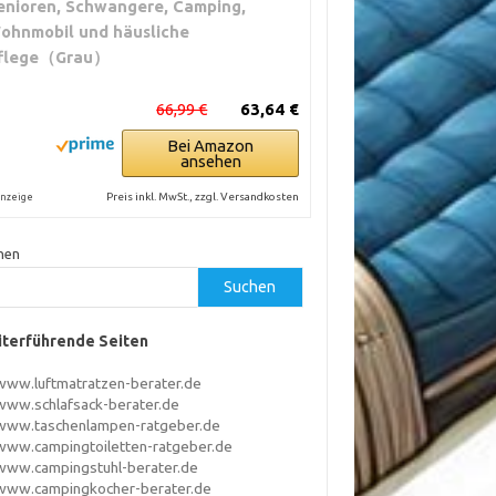
enioren, Schwangere, Camping,
ohnmobil und häusliche
flege（Grau）
66,99 €
63,64 €
Bei Amazon
ansehen
Preis inkl. MwSt., zzgl. Versandkosten
nzeige
hen
Suchen
terführende Seiten
www.luftmatratzen-berater.de
www.schlafsack-berater.de
www.taschenlampen-ratgeber.de
www.campingtoiletten-ratgeber.de
www.campingstuhl-berater.de
www.campingkocher-berater.de