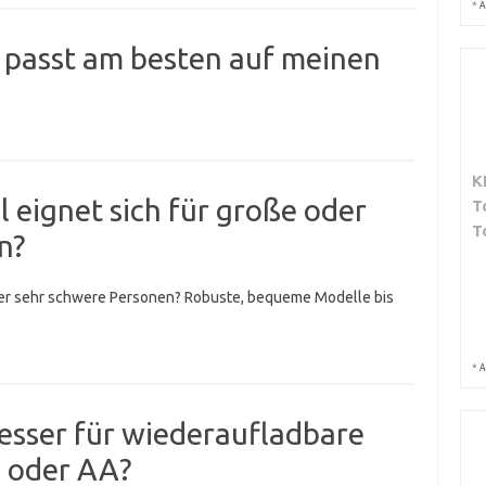
*
A
 passt am besten auf meinen
K
eignet sich für große oder
T
T
n?
der sehr schwere Personen? Robuste, bequeme Modelle bis
*
A
esser für wiederaufladbare
n oder AA?