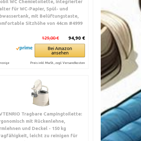
obil WC Chemietoilette, integrierter
alter für WC-Papier, Spül- und
bwassertank, mit Belüftungstaste,
omfortable Sitzhöhe von 44cm #4999
129,00 €
94,90 €
Bei Amazon
ansehen
Preis inkl. MwSt., zzgl. Versandkosten
nzeige
VTENRIO Tragbare Campingtoilette:
rgonomisch mit Rückenlehne,
rmlehnen und Deckel - 150 kg
ragfähigkeit, leicht zu reinigen für