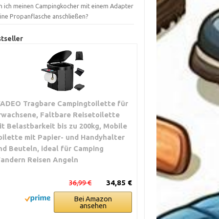
n ich meinen Campingkocher mit einem Adapter
eine Propanflasche anschließen?
tseller
ADEO Tragbare Campingtoilette für
rwachsene, Faltbare Reisetoilette
it Belastbarkeit bis zu 200kg, Mobile
oilette mit Papier- und Handyhalter
nd Beuteln, ideal für Camping
andern Reisen Angeln
36,99 €
34,85 €
Bei Amazon
ansehen