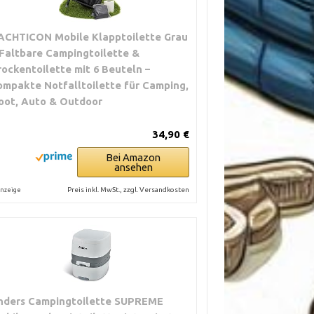
ACHTICON Mobile Klapptoilette Grau
 Faltbare Campingtoilette &
rockentoilette mit 6 Beuteln –
ompakte Notfalltoilette für Camping,
oot, Auto & Outdoor
34,90 €
Bei Amazon
ansehen
Preis inkl. MwSt., zzgl. Versandkosten
nzeige
nders Campingtoilette SUPREME