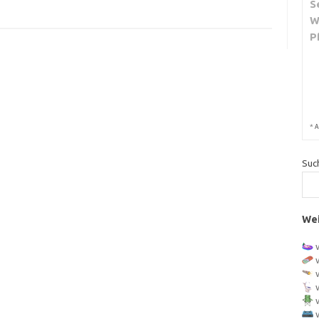
S
W
P
*
A
Suc
Wei