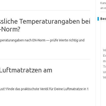
Kan
an 
Bes
ässliche Temperaturangaben bei
N-Norm?
mperaturangaben nach EN‑Norm — prüfe Werte richtig und
W
E
m
T
i Luftmatratzen am
u
W
st? Finde das praktischste Ventil für Deine Luftmatratze in 1