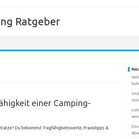
ing Ratgeber
Neu
Wel
hoh
Sin
sinn
fähigkeit einer Camping-
Lohn
wie
Kön
tratze? Du bekommst Tragfähigkeitswerte, Praxistipps &
Abw