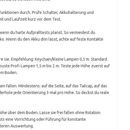
funktionen durch. Prüfe Schalter, Akkuhalterung und
t und Laufzeit kurz vor dem Test.
wenn du harte Aufpralltests planst. So vermeidest du
ko. Wenn du den Akku drin lässt, achte auf feste Kontakte
e sie. Empfehlung: Keychain/kleine Lampen 0,5 m. Standard
uste Profi-Lampen 1,5 m bis 2 m. Teste jede Höhe zuerst auf
em Boden.
 fallen. Mindestens: auf die Seite, auf das Tailcap, auf das
derhole jede Orientierung 3-mal pro Höhe. So deckst du reale
he über dem Boden. Lasse sie frei fallen ohne Rotation
ts eine Vorrichtung oder Führung für konstante
äteren Auswertung.