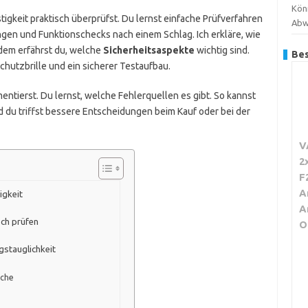
Kön
stigkeit praktisch überprüfst. Du lernst einfache Prüfverfahren
Abw
ungen und Funktionschecks nach einem Schlag. Ich erkläre, wie
dem erfährst du, welche
Sicherheitsaspekte
wichtig sind.
Bes
hutzbrille und ein sicherer Testaufbau.
ntierst. Du lernst, welche Fehlerquellen es gibt. So kannst
d du triffst bessere Entscheidungen beim Kauf oder bei der
V
2
F
A
igkeit
A
sch prüfen
O
gstauglichkeit
sche