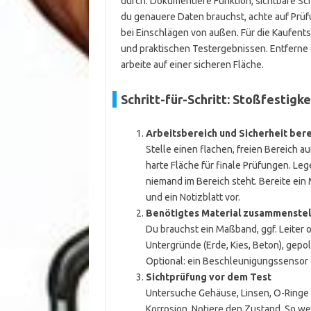
durch. Dokumentiere Funktion, sichtbare S
du genauere Daten brauchst, achte auf Prü
bei Einschlägen von außen. Für die Kaufen
und praktischen Testergebnissen. Entferne o
arbeite auf einer sicheren Fläche.
Schritt-für-Schritt: Stoßfestigke
Arbeitsbereich und Sicherheit bere
Stelle einen flachen, freien Bereich a
harte Fläche für finale Prüfungen. Leg
niemand im Bereich steht. Bereite ei
und ein Notizblatt vor.
Benötigtes Material zusammenstel
Du brauchst ein Maßband, ggf. Leiter 
Untergründe (Erde, Kies, Beton), gep
Optional: ein Beschleunigungssensor o
Sichtprüfung vor dem Test
Untersuche Gehäuse, Linsen, O-Ringe 
Korrosion. Notiere den Zustand. So we