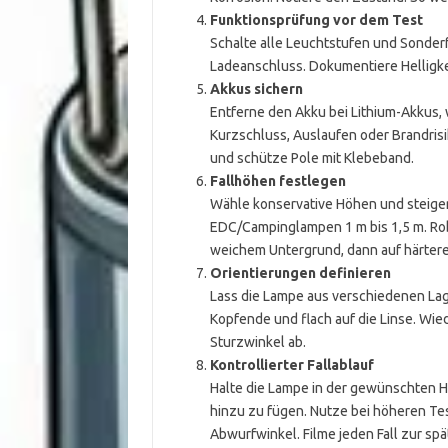
Funktionsprüfung vor dem Test
Schalte alle Leuchtstufen und Sonder
Ladeanschluss. Dokumentiere Helligkei
Akkus sichern
Entferne den Akku bei Lithium-Akkus, 
Kurzschluss, Auslaufen oder Brandrisi
und schütze Pole mit Klebeband.
Fallhöhen festlegen
Wähle konservative Höhen und steiger
EDC/Campinglampen 1 m bis 1,5 m. Rob
weichem Untergrund, dann auf härter
Orientierungen definieren
Lass die Lampe aus verschiedenen Lagen
Kopfende und flach auf die Linse. Wie
Sturzwinkel ab.
Kontrollierter Fallablauf
Halte die Lampe in der gewünschten Hö
hinzu zu fügen. Nutze bei höheren Tes
Abwurfwinkel. Filme jeden Fall zur sp