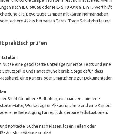
chäden und ob die Lampe nach dem Test normal startet. Wenn
fungen nach
IEC 60068
oder
MIL-STD-810G
. Ein IK-Wert hilft
tscheidung gilt: Bevorzuge Lampen mit klaren Normangaben
der sichere Akkus bei harten Tests. Trage Schutzbrille und
it praktisch prüfen
itstellen
uf. Nutze eine gepolsterte Unterlage für erste Tests und eine
e Schutzbrille und Handschuhe bereit. Sorge dafür, dass
n Messband, eine Kamera oder Smartphone zur Dokumentation
len
oder Stuhl für höhere Fallhöhen, ein paar verschiedene
olsterte Matte, Werkzeug für Akkuentnahme und eine Kamera.
der eine Befestigung für reproduzierbare Fallsituationen.
und Kontakte. Suche nach Rissen, losen Teilen oder
ißt du, ob Schäden neu sind.