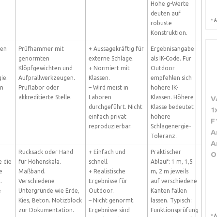
Hohe g-Werte
deuten auf
*
A
robuste
Konstruktion.
gen
Prüfhammer mit
+ Aussagekräftig für
Ergebnisangabe
genormten
externe Schläge.
als IK-Code. Für
Klöpfgewichten und
+ Normiert mit
Outdoor
ie.
Aufprallwerkzeugen.
Klassen.
empfehlen sich
en
Prüflabor oder
– Wird meist in
höhere IK-
akkreditierte Stelle.
Laboren
Klassen. Höhere
V
durchgeführt. Nicht
Klasse bedeutet
1
einfach privat
höhere
F
reproduzierbar.
Schlagenergie-
A
Toleranz.
A
Rucksack oder Hand
+ Einfach und
Praktischer
O
e die
für Höhenskala.
schnell.
Ablauf: 1 m, 1,5
e
Maßband.
+ Realistische
m, 2 m jeweils
.
Verschiedene
Ergebnisse für
auf verschiedene
e
Untergründe wie Erde,
Outdoor.
Kanten fallen
Kies, Beton. Notizblock
– Nicht genormt.
lassen. Typisch:
zur Dokumentation.
Ergebnisse sind
Funktionsprüfung
*
A