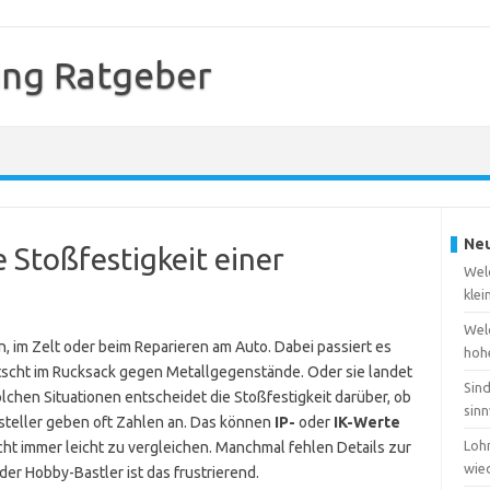
ing Ratgeber
Neu
 Stoßfestigkeit einer
Wel
kle
Wel
im Zelt oder beim Reparieren am Auto. Dabei passiert es
hoh
rutscht im Rucksack gegen Metallgegenstände. Oder sie landet
Sin
olchen Situationen entscheidet die Stoßfestigkeit darüber, ob
sinn
rsteller geben oft Zahlen an. Das können
IP-
oder
IK-Werte
Lohn
icht immer leicht zu vergleichen. Manchmal fehlen Details zur
wie
er Hobby-Bastler ist das frustrierend.