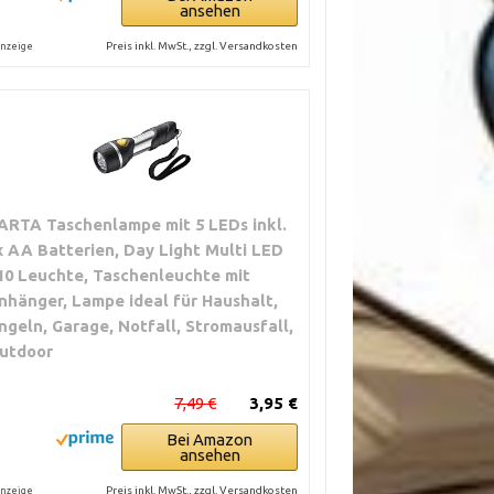
ansehen
Preis inkl. MwSt., zzgl. Versandkosten
nzeige
ARTA Taschenlampe mit 5 LEDs inkl.
x AA Batterien, Day Light Multi LED
10 Leuchte, Taschenleuchte mit
nhänger, Lampe ideal für Haushalt,
ngeln, Garage, Notfall, Stromausfall,
utdoor
7,49 €
3,95 €
Bei Amazon
ansehen
Preis inkl. MwSt., zzgl. Versandkosten
nzeige