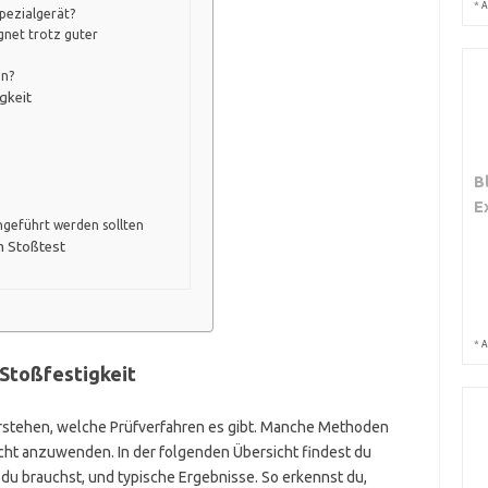
*
A
Spezialgerät?
net trotz guter
en?
gkeit
B
E
hgeführt werden sollten
m Stoßtest
*
A
 Stoßfestigkeit
verstehen, welche Prüfverfahren es gibt. Manche Methoden
icht anzuwenden. In der folgenden Übersicht findest du
 du brauchst, und typische Ergebnisse. So erkennst du,