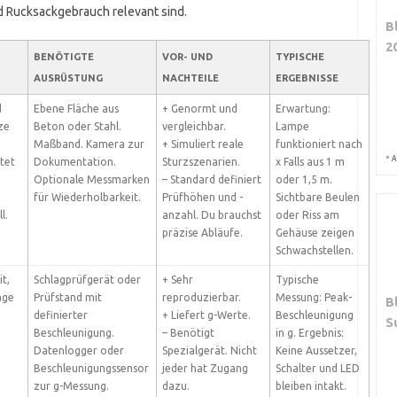
 Rucksackgebrauch relevant sind.
B
2
BENÖTIGTE
VOR- UND
TYPISCHE
AUSRÜSTUNG
NACHTEILE
ERGEBNISSE
d
Ebene Fläche aus
+ Genormt und
Erwartung:
ze
Beton oder Stahl.
vergleichbar.
Lampe
Maßband. Kamera zur
+ Simuliert reale
funktioniert nach
*
A
tet
Dokumentation.
Sturzszenarien.
x Falls aus 1 m
Optionale Messmarken
– Standard definiert
oder 1,5 m.
für Wiederholbarkeit.
Prüfhöhen und -
Sichtbare Beulen
l.
anzahl. Du brauchst
oder Riss am
präzise Abläufe.
Gehäuse zeigen
Schwachstellen.
it,
Schlagprüfgerät oder
+ Sehr
Typische
äge
Prüfstand mit
reproduzierbar.
Messung: Peak-
B
definierter
+ Liefert g-Werte.
Beschleunigung
S
Beschleunigung.
– Benötigt
in g. Ergebnis:
Datenlogger oder
Spezialgerät. Nicht
Keine Aussetzer,
Beschleunigungssensor
jeder hat Zugang
Schalter und LED
zur g-Messung.
dazu.
bleiben intakt.