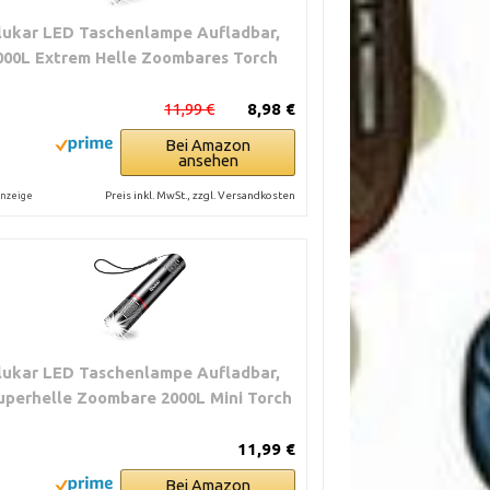
lukar LED Taschenlampe Aufladbar,
000L Extrem Helle Zoombares Torch
11,99 €
8,98 €
Bei Amazon
ansehen
Preis inkl. MwSt., zzgl. Versandkosten
nzeige
lukar LED Taschenlampe Aufladbar,
uperhelle Zoombare 2000L Mini Torch
11,99 €
Bei Amazon