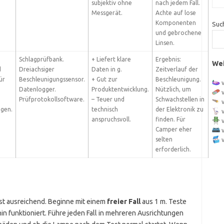
subjektiv ohne
nach jedem Fall.
Messgerät.
Achte auf lose
Komponenten
Suc
und gebrochene
Linsen.
Schlagprüfbank.
+ Liefert klare
Ergebnis:
Wei
d
Dreiachsiger
Daten in g.
Zeitverlauf der
ür
Beschleunigungssensor.
+ Gut zur
Beschleunigung.
Datenlogger.
Produktentwicklung.
Nützlich, um
Prüfprotokollsoftware.
– Teuer und
Schwachstellen in
ngen.
technisch
der Elektronik zu
anspruchsvoll.
finden. Für
Camper eher
selten
erforderlich.
st ausreichend. Beginne mit einem
freier Fall
aus 1 m. Teste
n funktioniert. Führe jeden Fall in mehreren Ausrichtungen