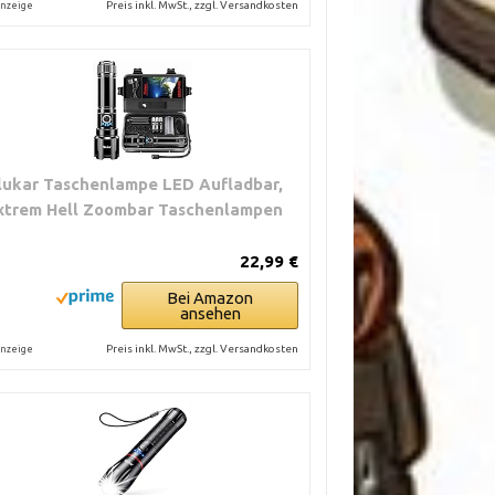
Preis inkl. MwSt., zzgl. Versandkosten
nzeige
lukar Taschenlampe LED Aufladbar,
xtrem Hell Zoombar Taschenlampen
22,99 €
Bei Amazon
ansehen
Preis inkl. MwSt., zzgl. Versandkosten
nzeige