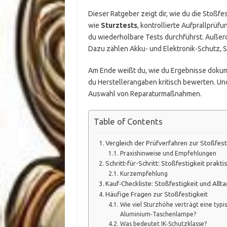
Dieser Ratgeber zeigt dir, wie du die Stoßfe
wie
Sturztests
, kontrollierte Aufprallprüf
du wiederholbare Tests durchführst. Außer
Dazu zählen Akku- und Elektronik-Schutz, Sc
Am Ende weißt du, wie du Ergebnisse dokume
du Herstellerangaben kritisch bewerten. Un
Auswahl von Reparaturmaßnahmen.
Table of Contents
Vergleich der Prüfverfahren zur Stoßfest
Praxishinweise und Empfehlungen
Schritt-für-Schritt: Stoßfestigkeit prakti
Kurzempfehlung
Kauf‑Checkliste: Stoßfestigkeit und Allta
Häufige Fragen zur Stoßfestigkeit
Wie viel Sturzhöhe verträgt eine typi
Aluminium‑Taschenlampe?
Was bedeutet IK‑Schutzklasse?