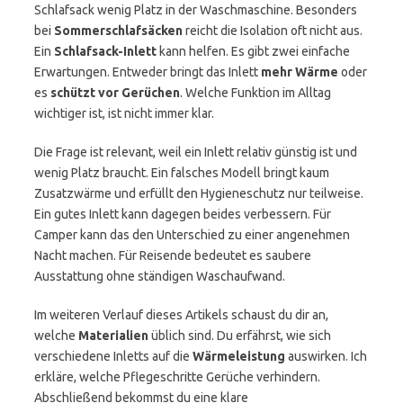
Schlafsack wenig Platz in der Waschmaschine. Besonders
bei
Sommerschlafsäcken
reicht die Isolation oft nicht aus.
Ein
Schlafsack-Inlett
kann helfen. Es gibt zwei einfache
Erwartungen. Entweder bringt das Inlett
mehr Wärme
oder
es
schützt vor Gerüchen
. Welche Funktion im Alltag
wichtiger ist, ist nicht immer klar.
Die Frage ist relevant, weil ein Inlett relativ günstig ist und
wenig Platz braucht. Ein falsches Modell bringt kaum
Zusatzwärme und erfüllt den Hygieneschutz nur teilweise.
Ein gutes Inlett kann dagegen beides verbessern. Für
Camper kann das den Unterschied zu einer angenehmen
Nacht machen. Für Reisende bedeutet es saubere
Ausstattung ohne ständigen Waschaufwand.
Im weiteren Verlauf dieses Artikels schaust du dir an,
welche
Materialien
üblich sind. Du erfährst, wie sich
verschiedene Inletts auf die
Wärmeleistung
auswirken. Ich
erkläre, welche Pflegeschritte Gerüche verhindern.
Abschließend bekommst du eine klare