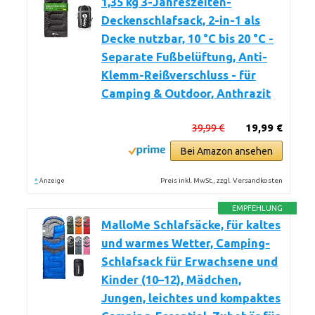
1,35 kg 3-Jahreszeiten-
Deckenschlafsack, 2-in-1 als
Decke nutzbar, 10 °C bis 20 °C -
Separate Fußbelüftung, Anti-
Klemm-Reißverschluss - für
Camping & Outdoor, Anthrazit
39,99 €
19,99 €
Bei Amazon ansehen
*
Preis inkl. MwSt., zzgl. Versandkosten
Anzeige
EMPFEHLUNG
MalloMe Schlafsäcke, für kaltes
und warmes Wetter, Camping-
Schlafsack für Erwachsene und
Kinder (10–12), Mädchen,
Jungen, leichtes und kompaktes