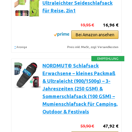
Ultraleichter Seideschlafsack
für Reise, 2in1
19,95 €
16,96 €
Bei Amazon ansehen
*
Preis inkl. MwSt., zzgl. Versandkosten
Anzeige
EMPFEHLUNG
NORDMUT® Schlafsack
Erwachsene – kleines Packmaß
& Ultraleicht (900/1500g) – 3-
Jahreszeiten (250 GSM) &
Sommerschlafsack (100 GSM) –
Mumienschlafsack für Camping,
Outdoor & Festivals
59,90 €
47,92 €