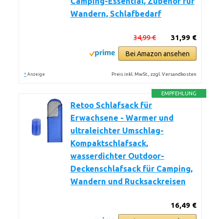
Camping-Essential, Zubehör für
Wandern, Schlafbedarf
34,99 €
31,99 €
Bei Amazon ansehen
*
Preis inkl. MwSt., zzgl. Versandkosten
Anzeige
EMPFEHLUNG
Retoo Schlafsack für
Erwachsene - Warmer und
ultraleichter Umschlag-
Kompaktschlafsack,
wasserdichter Outdoor-
Deckenschlafsack für Camping,
Wandern und Rucksackreisen
16,49 €