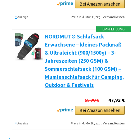
Bei Amazon ansehen
*
Preis inkl. MwSt., zzgl. Versandkosten
Anzeige
EMPFEHLUNG
NORDMUT® Schlafsack
Erwachsene – kleines Packmaß
& Ultraleicht (900/1500g) – 3-
Jahreszeiten (250 GSM) &
Sommerschlafsack (100 GSM) –
Mumienschlafsack für Camping,
Outdoor & Festivals
59,90 €
47,92 €
Bei Amazon ansehen
*
Preis inkl. MwSt., zzgl. Versandkosten
Anzeige