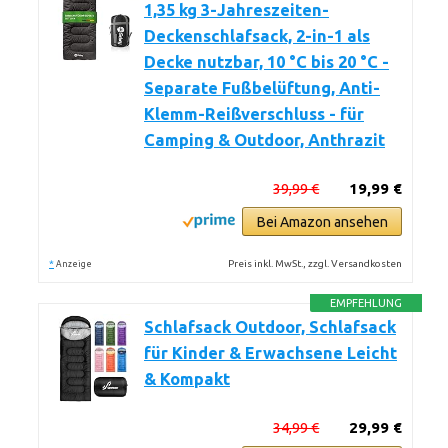
1,35 kg 3-Jahreszeiten-
Deckenschlafsack, 2-in-1 als
Decke nutzbar, 10 °C bis 20 °C -
Separate Fußbelüftung, Anti-
Klemm-Reißverschluss - für
Camping & Outdoor, Anthrazit
39,99 €
19,99 €
Bei Amazon ansehen
*
Preis inkl. MwSt., zzgl. Versandkosten
Anzeige
EMPFEHLUNG
Schlafsack Outdoor, Schlafsack
für Kinder & Erwachsene Leicht
& Kompakt
34,99 €
29,99 €