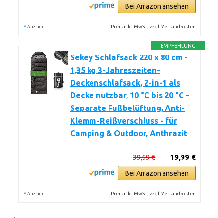
Bei Amazon ansehen
*
Preis inkl. MwSt., zzgl. Versandkosten
Anzeige
EMPFEHLUNG
Sekey Schlafsack 220 x 80 cm -
1,35 kg 3-Jahreszeiten-
Deckenschlafsack, 2-in-1 als
Decke nutzbar, 10 °C bis 20 °C -
Separate Fußbelüftung, Anti-
Klemm-Reißverschluss - für
Camping & Outdoor, Anthrazit
39,99 €
19,99 €
Bei Amazon ansehen
*
Preis inkl. MwSt., zzgl. Versandkosten
Anzeige