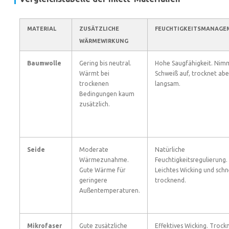
MATERIAL
ZUSÄTZLICHE
FEUCHTIGKEITSMANAGE
WÄRMEWIRKUNG
Baumwolle
Gering bis neutral.
Hohe Saugfähigkeit. Nim
Wärmt bei
Schweiß auf, trocknet abe
trockenen
langsam.
Bedingungen kaum
zusätzlich.
Seide
Moderate
Natürliche
Wärmezunahme.
Feuchtigkeitsregulierung.
Gute Wärme für
Leichtes Wicking und schn
geringere
trocknend.
Außentemperaturen.
Mikrofaser
Gute zusätzliche
Effektives Wicking. Trock