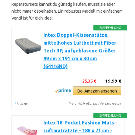
Reparatursets kannst du günstig kaufen, musst sie aber
nicht immer dabeihaben. Ein robustes Modell mit einfachem
Ventil ist für dich ideal.
EMPFEHLUNG
Intex Doppel-Kissenstütze,
mittelhohes Luftbett mit Fiber-
Tech RP, aufgeblasene Größe:
99 cm x 191 cm x 30 cm
(64116ND)
25,35 €
19,99 €
Bei Amazon ansehen
*
Preis inkl. MwSt., zzgl. Versandkosten
Anzeige
EMPFEHLUNG
Intex 18-Pocket Fashion Mats -
Luftmatratzte - 188 x 71 cm -