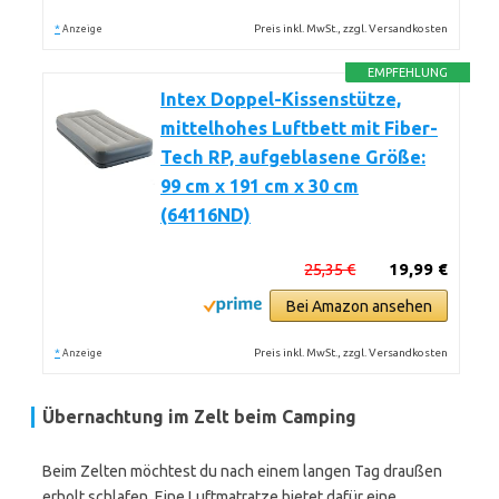
*
Preis inkl. MwSt., zzgl. Versandkosten
Anzeige
EMPFEHLUNG
Intex Doppel-Kissenstütze,
mittelhohes Luftbett mit Fiber-
Tech RP, aufgeblasene Größe:
99 cm x 191 cm x 30 cm
(64116ND)
25,35 €
19,99 €
Bei Amazon ansehen
*
Preis inkl. MwSt., zzgl. Versandkosten
Anzeige
Übernachtung im Zelt beim Camping
Beim Zelten möchtest du nach einem langen Tag draußen
erholt schlafen. Eine Luftmatratze bietet dafür eine