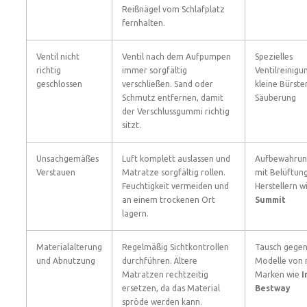
Reißnägel vom Schlafplatz
fernhalten.
Ventil nicht
Ventil nach dem Aufpumpen
Spezielles
richtig
immer sorgfältig
Ventilreinigu
geschlossen
verschließen. Sand oder
kleine Bürste
Schmutz entfernen, damit
Säuberung
der Verschlussgummi richtig
sitzt.
Unsachgemäßes
Luft komplett auslassen und
Aufbewahrun
Verstauen
Matratze sorgfältig rollen.
mit Belüftun
Feuchtigkeit vermeiden und
Herstellern w
an einem trockenen Ort
Summit
lagern.
Materialalterung
Regelmäßig Sichtkontrollen
Tausch gegen
und Abnutzung
durchführen. Ältere
Modelle von
Matratzen rechtzeitig
Marken wie
I
ersetzen, da das Material
Bestway
spröde werden kann.