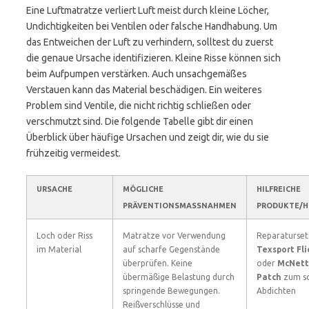
Eine Luftmatratze verliert Luft meist durch kleine Löcher,
Undichtigkeiten bei Ventilen oder falsche Handhabung. Um
das Entweichen der Luft zu verhindern, solltest du zuerst
die genaue Ursache identifizieren. Kleine Risse können sich
beim Aufpumpen verstärken. Auch unsachgemäßes
Verstauen kann das Material beschädigen. Ein weiteres
Problem sind Ventile, die nicht richtig schließen oder
verschmutzt sind. Die folgende Tabelle gibt dir einen
Überblick über häufige Ursachen und zeigt dir, wie du sie
frühzeitig vermeidest.
URSACHE
MÖGLICHE
HILFREICHE
PRÄVENTIONSMASSNAHMEN
PRODUKTE/H
Loch oder Riss
Matratze vor Verwendung
Reparaturset
im Material
auf scharfe Gegenstände
Texsport Fl
überprüfen. Keine
oder
McNett
übermäßige Belastung durch
Patch
zum sc
springende Bewegungen.
Abdichten
Reißverschlüsse und