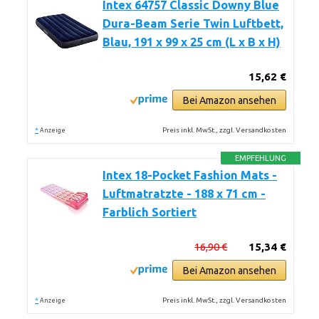
Intex 64757 Classic Downy Blue
Dura-Beam Serie Twin Luftbett,
Blau, 191 x 99 x 25 cm (L x B x H)
15,62 €
Bei Amazon ansehen
*
Preis inkl. MwSt., zzgl. Versandkosten
Anzeige
EMPFEHLUNG
Intex 18-Pocket Fashion Mats -
Luftmatratzte - 188 x 71 cm -
Farblich Sortiert
16,90 €
15,34 €
Bei Amazon ansehen
*
Preis inkl. MwSt., zzgl. Versandkosten
Anzeige